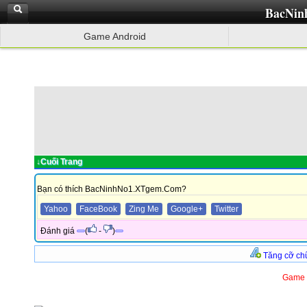
BacNin
Game Android
↓Cuối Trang
Bạn có thích BacNinhNo1.XTgem.Com?
Yahoo
FaceBook
Zing Me
Google+
Twitter
Đánh giá
(
-
)
Tăng cỡ ch
Game h