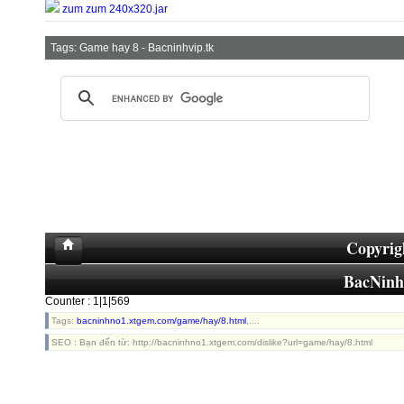
zum zum 240x320.jar
Tags:
Game hay 8 - Bacninhvip.tk
Copyrig
BacNin
Counter : 1|1|569
Tags:
bacninhno1.xtgem.com/game/hay/8.html
,....
SEO : Bạn đến từ: http://bacninhno1.xtgem.com/dislike?url=game/hay/8.html