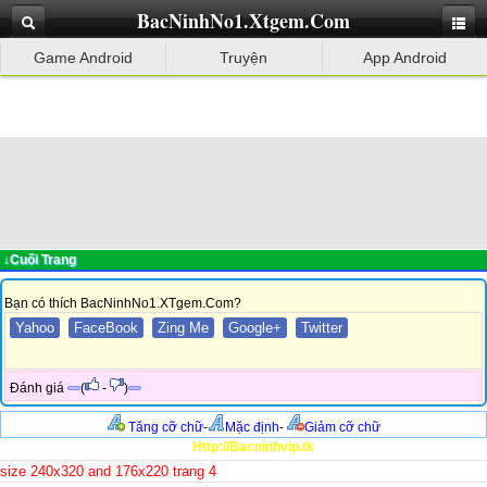
BacNinhNo1.Xtgem.Com
Game Android
Truyện
App Android
↓Cuối Trang
Bạn có thích BacNinhNo1.XTgem.Com?
Yahoo
FaceBook
Zing Me
Google+
Twitter
Đánh giá
(
-
)
Tăng cỡ chữ
-
Mặc định
-
Giảm cỡ chữ
Http://Bacninhvip.tk
size 240x320 and 176x220 trang 4