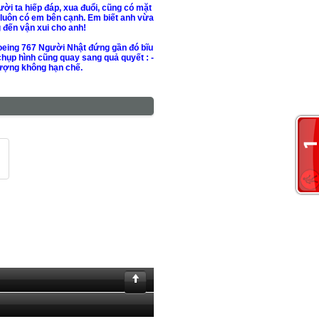
ời ta hiếp đáp, xua đuổi, cũng có mặt
 luôn có em bên cạnh. Em biết anh vừa
g đến vận xui cho anh!
 boeing 767 Người Nhật đứng gần đó bĩu
 chụp hình cũng quay sang quả quyết : -
lượng không hạn chế.