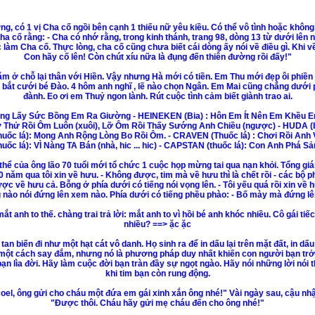
g, có 1 vị Cha cố ngồi bên cạnh 1 thiếu nữ yêu kiều. Có thể vô tình hoặc không, 
Cha cố rằng: - Cha có nhớ rằng, trong kinh thánh, trang 98, dòng 13 từ dưới lên 
g học làm Cha cố. Thực lòng, cha cố cũng chưa biết cái dòng ấy nói về điều gì. Khi 
Con hãy cố lên! Còn chút xíu nữa là đụng đến thiên đường rồi đấy!"
ăm ở chỗ lại thân với Hiền. Vậy nhưng Hà mới có tiền. Em Thu mới đẹp ôi phiền 
ì bắt cưới bé Đào. 4 hôm anh nghĩ , lẽ nào chọn Ngân. Em Mai cũng chẳng dưới 
đành. Eo ơi em Thuỷ ngon lành. Rút cuộc tình cảm biết giành trao ai.
ng Lấy Sức Bồng Em Ra Giường - HEINEKEN (Bia) : Hôn Em Ít Nên Em Khều Em 
Thử Rồi Ôm Luôn (xuôi), Lỡ Ôm Rồi Thấy Sướng Anh Chiều (ngược) - HUDA (bi
ốc lá): Mong Anh Rộng Lòng Bo Rồi Ôm. - CRAVEN (Thuốc lá) : Chơi Rồi An
ốc lá): VÌ Nàng TA Bán (nhà, hic ... hic) - CAPSTAN (thuốc lá): Con Anh Phá Sả
thể của ông lão 70 tuổi mới tổ chức 1 cuộc họp mừng tai qua nạn khỏi. Tổng giám 
 70 năm qua tôi xin về hưu. - Không được, tim mà về hưu thì là chết rồi - các bộ 
ợc về hưu cả. Bỗng ở phía dưới có tiếng nói vọng lên. - Tôi yếu quá rồi xin về
ằng nào nói đứng lên xem nào. Phía dưới có tiếng phều phào: - Bố mày mà đứng 
ắt anh to thế. chàng trai trả lời: mắt anh to vì hồi bé anh khóc nhiều. Cô gái tiế
nhiều? ==> ặc ặc
an biến đi như một hạt cát vô danh. Họ sinh ra để in dấu lại trên mặt đất, in dấu
một cách say đắm, nhưng nó là phương pháp duy nhất khiến con người bạn trở 
ạn lìa đời. Hãy làm cuộc đời bạn tràn đầy sự ngọt ngào. Hãy nói những lời nó
khi tim bạn còn rung động.
Noel, ông gửi cho cháu một đứa em gái xinh xắn ông nhé!" Vài ngày sau, cậu nhậ
"Được thôi. Cháu hãy gửi mẹ cháu đến cho ông nhé!"