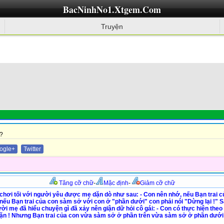
BacNinhNo1.Xtgem.Com
Truyện
?
ogle+
Twitter
Tăng cỡ chữ
-
Mặc định
-
Giảm cỡ chữ
đi chơi tối với người yêu được mẹ dặn dò như sau: - Con nên nhớ, nếu Bạn trai 
nếu Bạn trai của con sàm sở với con ở "phần dưới" con phải nói "Dừng lại !" Sau
ời mẹ đã hiểu chuyện gì đã xảy nên giận dữ hỏi cô gái: - Con có thực hiện theo l
 dặn ! Nhưng Bạn trai của con vừa sàm sở ở phần trên vừa sàm sở ở phần dưới 