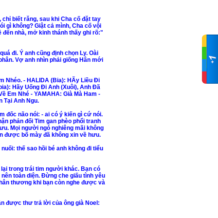
chỉ biết răng, sau khi Cha cố đặt tay
nói gì không? Giật cả mình, Cha cố vội
về đến nhà, mở kinh thánh thấy ghi rõ:"
quá đi. Ý anh cũng định chọn Ly. Oài
phân. Vợ anh nhìn phải giống Hân mới
Nhéo. - HALIDA (Bia): HÃy Liều Đi
a): Hãy Uống Đi Anh (Xuôi), Anh Đã
h Về Em Nhé - YAMAHA: Già Mà Ham -
n Tại Anh Ngu.
đốc não nói: - ai có ý kiến gì cứ nói.
phận phản đối Tim gan phèo phổi tranh
 hưu. Mọi người ngó nghiêng mãi không
lên được bố mày đã không xin về hưu.
c nuối: thế sao hồi bé anh không đi tiểu
 lại trong trái tim người khác. Bạn có
nên toàn diện. Đừng che giấu tình yêu
i thân thương khi bạn còn nghe được và
n được thư trả lời của ông già Noel: