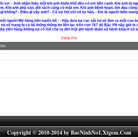
với vợ: - Anh nhận thấy mỗi khi anh khốn khổ đều có em bên cạnh. Khi anh bị ngư
em. Khi anh phá sản, đói rách cũng có mặt em. Khi anh bệnh hoạn, ốm đau cũng
ì không? - Ðiều gì vậy anh? - Cô vợ hỏi với vẻ tự hào. - Em là người luôn man
 một người Mỹ hùng hồn tuyên bố : - Hãy đưa tui cục sắt tui sẽ làm ra một con
n tui sẽ trang bị cả hệ thống thông tin liên lạc trên con 767 đó Bác VN nãy giờ lo
tiếp viên hàng không tui có thể cho ra đời một phi hành đoàn và hành khách số 
trang chu
com
Copyright © 2010-2014 by
BacNinhNo1.Xtgem.Com