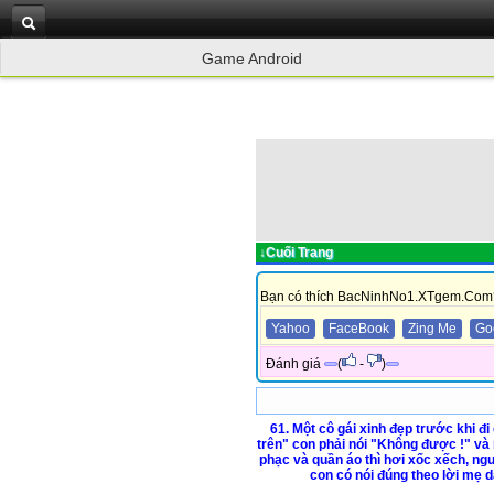
Game Android
↓Cuối Trang
Bạn có thích BacNinhNo1.XTgem.Com
Yahoo
FaceBook
Zing Me
Go
Đánh giá
(
-
)
61. Một cô gái xinh đẹp trước khi 
trên" con phải nói "Không được !" và 
phạc và quần áo thì hơi xốc xếch, ngư
con có nói đúng theo lời mẹ