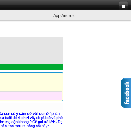
App Android
của con có ý sàm sở với con ở "phần
 buổi tối đi chơi về, cô gái có vẽ phờ
ời mẹ dặn không ? Cô gái trả lời: - Dạ
nên con mới ra nông nổi này!