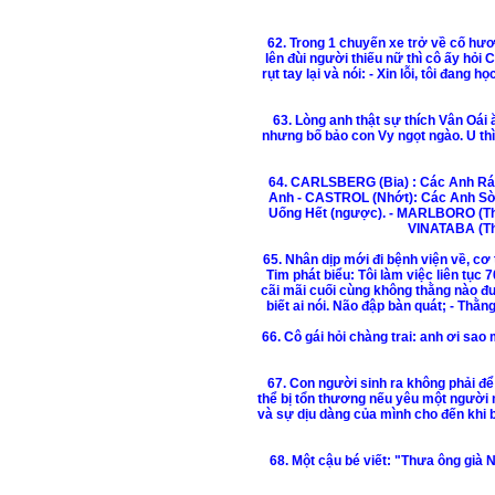
62. Trong 1 chuyến xe trở về cố hươn
lên đùi người thiếu nữ thì cô ấy hỏi 
rụt tay lại và nói: - Xin lỗi, tôi đan
63. Lòng anh thật sự thích Vân Oái 
nhưng bố bảo con Vy ngọt ngào. U th
64. CARLSBERG (Bia) : Các Anh Rá
Anh - CASTROL (Nhớt): Các Anh Sờ 
Uống Hết (ngược). - MARLBORO (Thu
VINATABA (Thu
65. Nhân dịp mới đi bệnh viện về, cơ 
Tim phát biểu: Tôi làm việc liên tục
cãi mãi cuối cùng không thằng nào đư
biết ai nói. Não đập bàn quát; - Th
66. Cô gái hỏi chàng trai: anh ơi sao m
67. Con người sinh ra không phải để t
thể bị tổn thương nếu yêu một người 
và sự dịu dàng của mình cho đến khi b
68. Một cậu bé viết: "Thưa ông già 