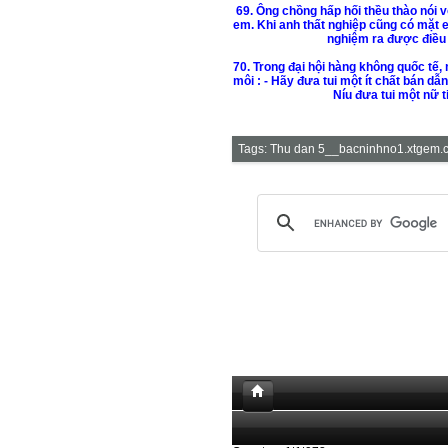
69. Ông chồng hấp hối thều thào nói 
em. Khi anh thất nghiệp cũng có mặt 
nghiệm ra được điều g
70. Trong đại hội hàng không quốc tế,
môi : - Hãy đưa tui một ít chất bán dẫ
Níu đưa tui một nữ 
Tags:
Thu dan 5__bacninhno1.xtgem.