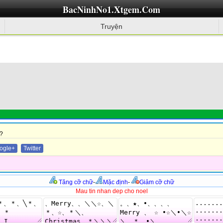
BacNinhNo1.Xtgem.Com
Truyện
?
ogle+
Twitter
Tăng cỡ chữ
-
Mặc định
-
Giảm cỡ chữ
Mau tin nhan dep cho noel