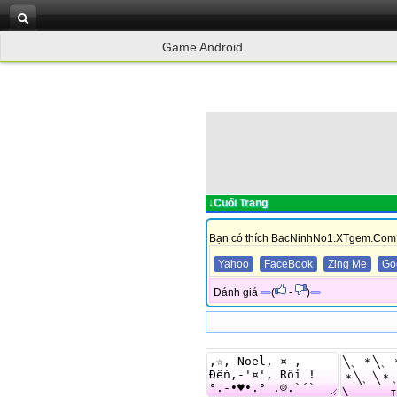
Game Android
↓Cuối Trang
Bạn có thích BacNinhNo1.XTgem.Com
Yahoo
FaceBook
Zing Me
Go
Đánh giá
(
-
)