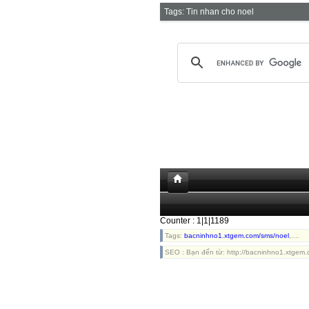
Tags:
Tin nhan cho noel
Counter : 1|1|1189
Tags:
bacninhno1.xtgem.com/sms/noel
,....
SEO : Bạn đến từ: http://bacninhno1.xtgem.