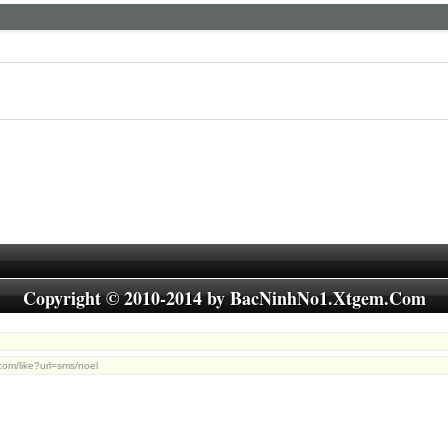
Copyright © 2010-2014 by
BacNinhNo1.Xtgem.Com
com/like?url=sms/noel