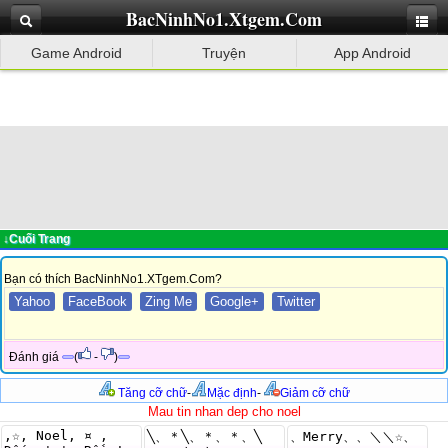
BacNinhNo1.Xtgem.Com
Game Android
Truyện
App Android
↓Cuối Trang
Bạn có thích BacNinhNo1.XTgem.Com?
Yahoo
FaceBook
Zing Me
Google+
Twitter
Đánh giá
(
-
)
Tăng cỡ chữ
-
Mặc định
-
Giảm cỡ chữ
Mau tin nhan dep cho noel