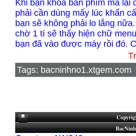
Khi bạn khóa bàn phím mà lại qu
phải cần dùng mấy lúc khẩn c
bạn sẽ không phải lo lắng nữa.
chờ 1 tí sẽ thấy hiện chữ menu
bạn đã vào được máy rồi đó. 
T
Tags:
bacninhno1.xtgem.com
Copyrig
BacNin