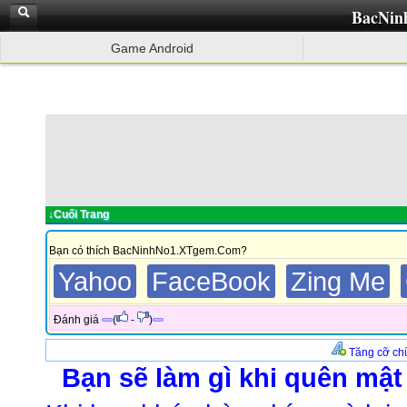
BacNin
Game Android
↓Cuối Trang
Bạn có thích BacNinhNo1.XTgem.Com?
Yahoo
FaceBook
Zing Me
Đánh giá
(
-
)
Tăng cỡ ch
Bạn sẽ làm gì khi quên mậ