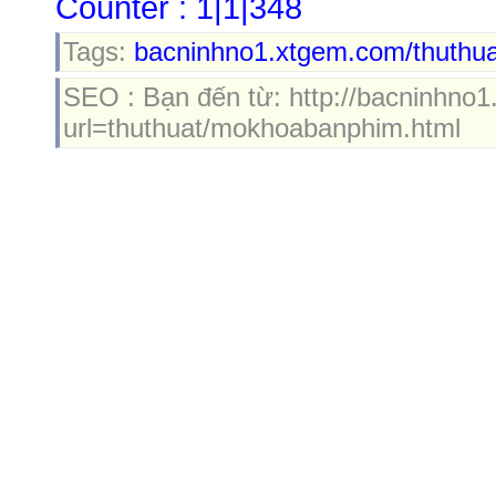
Counter : 1|1|348
Tags:
bacninhno1.xtgem.com/thuthu
SEO : Bạn đến từ: http://bacninhno1
url=thuthuat/mokhoabanphim.html