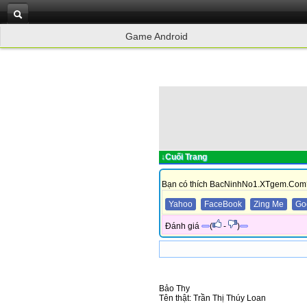
Game Android
↓Cuối Trang
Bạn có thích BacNinhNo1.XTgem.Com
Yahoo
FaceBook
Zing Me
Go
Đánh giá
(
-
)
Bảo Thy
Tên thật: Trần Thị Thúy Loan