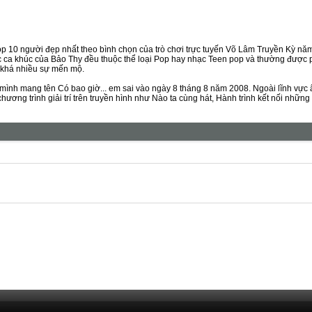
top 10 người đẹp nhất theo bình chọn của trò chơi trực tuyến Võ Lâm Truyền Kỳ năm
c ca khúc của Bảo Thy đều thuộc thể loại Pop hay nhạc Teen pop và thường được 
 khá nhiều sự mến mộ.
 mình mang tên Có bao giờ... em sai vào ngày 8 tháng 8 năm 2008. Ngoài lĩnh vự
ương trình giải trí trên truyền hình như Nào ta cùng hát, Hành trình kết nối những