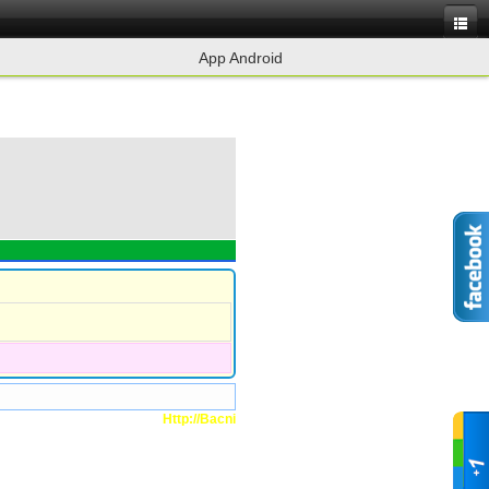
App Android
Http://Bacninhvip.tk