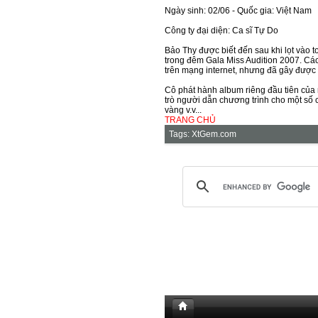
Ngày sinh: 02/06 - Quốc gia: Việt Nam
Công ty đại diện: Ca sĩ Tự Do
Bảo Thy được biết đến sau khi lọt vào 
trong đêm Gala Miss Audition 2007. Cá
trên mạng internet, nhưng đã gây được
Cô phát hành album riêng đầu tiên của
trò người dẫn chương trình cho một số ch
vàng v.v...
TRANG CHỦ
Tags:
XtGem.com