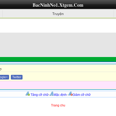
BacNinhNo1.Xtgem.Com
Truyện
?
ogle+
Twitter
Tăng cỡ chữ
-
Mặc định
-
Giảm cỡ chữ
Trang chu