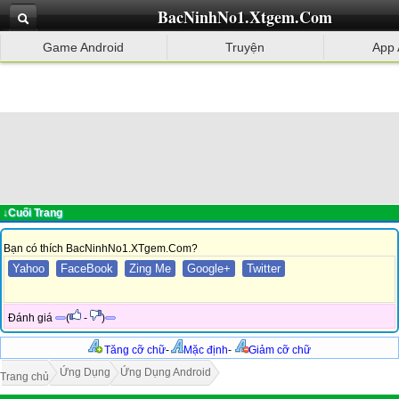
BacNinhNo1.Xtgem.Com
Game Android
Truyện
App 
↓Cuối Trang
Bạn có thích BacNinhNo1.XTgem.Com?
Yahoo
FaceBook
Zing Me
Google+
Twitter
Đánh giá
(
-
)
Tăng cỡ chữ
-
Mặc định
-
Giảm cỡ chữ
Ứng Dụng
Ứng Dụng Android
Trang chủ