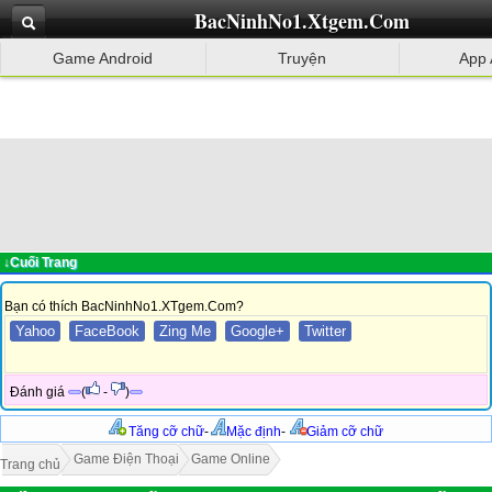
BacNinhNo1.Xtgem.Com
Game Android
Truyện
App 
↓Cuối Trang
Bạn có thích BacNinhNo1.XTgem.Com?
Yahoo
FaceBook
Zing Me
Google+
Twitter
Đánh giá
(
-
)
Tăng cỡ chữ
-
Mặc định
-
Giảm cỡ chữ
Game Điện Thoại
Game Online
Trang chủ