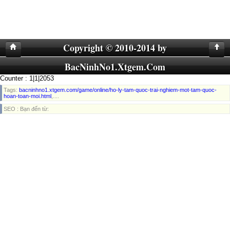
Copyright © 2010-2014 by
BacNinhNo1.Xtgem.Com
Counter : 1|1|2053
Tags:
bacninhno1.xtgem.com/game/online/ho-ly-tam-quoc-trai-nghiem-mot-tam-quoc-
hoan-toan-moi.html
,....
SEO : Bạn đến từ: