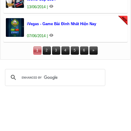
13/06/2014 |
iVegas - Game Bài Đỉnh Nhất Hiện Nay
07/06/2014 |
1
2
3
4
5
6
»