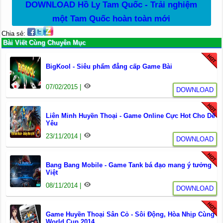
DOWNLOAD Hồ Ly Tam Quốc - Trải nghiệm
một Tam Quốc hoàn toàn mới
Chia sẻ:
Bài Viết Cùng Chuyên Mục
BigKool - Siêu phẩm đẳng cấp Game Bài
07/02/2015 |
DOWNLOAD
Liên Minh Huyền Thoại - Game Online Cực Hot Cho Dế
Yêu
23/11/2014 |
DOWNLOAD
Bang Bang Mobile - Game Tank bá đạo mang ý tưởng
Việt
08/11/2014 |
DOWNLOAD
Game Huyền Thoại Sân Cỏ - Sôi Động, Hòa Nhịp Cùng
World Cup 2014