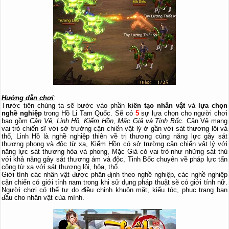
Hướng dẫn chơi
:
Trước tiên chúng ta sẽ bước vào phần
kiến tạo nhân vật
và
lựa chọn
nghề nghiệp
trong Hồ Li Tam Quốc. Sẽ có
5
sự lựa chọn cho người chơi
bao gồm
Cận Vệ, Linh Hồ, Kiếm Hồn, Mặc Giả và Tinh Bốc
. Cận Vệ mang
vai trò chiến sĩ với sở trường cận chiến vật lý ở gần với sát thương lôi và
thổ, Linh Hồ là nghề nghiệp thiên về trị thương cùng năng lực gây sát
thương phong và độc từ xa, Kiếm Hồn có sở trường cận chiến vật lý với
năng lực sát thương hỏa và phong, Mặc Giả có vai trò như những sát thủ
với khả năng gây sát thương ám và độc, Tinh Bốc chuyên về pháp lực tấn
công từ xa với sát thương lôi, hỏa, thổ.
Giới tính các nhân vật được phân định theo nghề nghiệp, các nghề nghiệp
cận chiến có giới tính nam trong khi sử dụng pháp thuật sẽ có giới tính nữ.
Người chơi có thể tự do điều chỉnh khuôn mặt, kiểu tóc, phục trang ban
đầu cho nhân vật của mình.