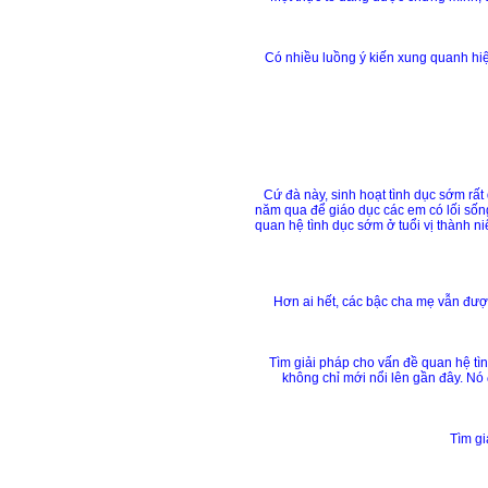
Có nhiều luồng ý kiến xung quanh hiện
Cứ đà này, sinh hoạt tình dục sớm rất
năm qua để giáo dục các em có lối sống
quan hệ tình dục sớm ở tuổi vị thành n
Hơn ai hết, các bậc cha mẹ vẫn được
Tìm giải pháp cho vấn đề quan hệ tìn
không chỉ mới nổi lên gần đây. Nó 
Tìm gi