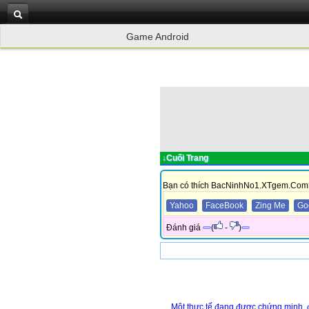
Game Android
↓Cuối Trang
Bạn có thích BacNinhNo1.XTgem.Com
Yahoo
FaceBook
Zing Me
Go
Đánh giá
(
-
)
Một thực tế đang được chứng minh, đó 