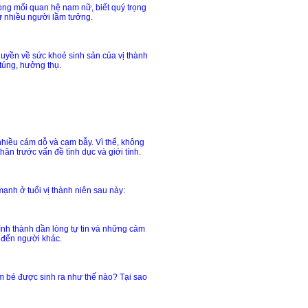
rong mối quan hệ nam nữ, biết quý trọng
hư nhiều người lầm tưởng.
uyền về sức khoẻ sinh sản của vị thành
túng, hưởng thụ.
nhiều cám dỗ và cạm bẫy. Vì thế, không
n trước vấn đề tình dục và giới tính.
ạnh ở tuổi vị thành niên sau này:
 hình thành dần lòng tự tin và những cảm
 đến người khác.
 Em bé được sinh ra như thế nào? Tại sao