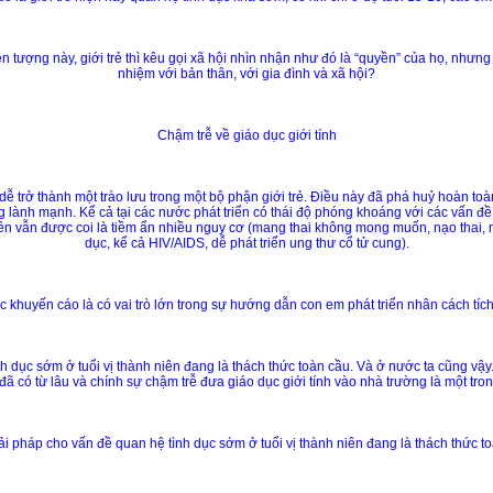
 tượng này, giới trẻ thì kêu gọi xã hội nhìn nhận như đó là “quyền” của họ, nhưng 
nhiệm với bản thân, với gia đình và xã hội?
Chậm trễ về giáo dục giới tính
 dễ trở thành một trào lưu trong một bộ phận giới trẻ. Điều này đã phá huỷ hoàn t
 lành mạnh. Kể cả tại các nước phát triển có thái độ phóng khoáng với các vấn đề v
iên vẫn được coi là tiềm ẩn nhiều nguy cơ (mang thai không mong muốn, nạo thai,
dục, kể cả HIV/AIDS, dễ phát triển ung thư cổ tử cung).
 khuyến cáo là có vai trò lớn trong sự hướng dẫn con em phát triển nhân cách tíc
h dục sớm ở tuổi vị thành niên đang là thách thức toàn cầu. Và ở nước ta cũng vậy
đã có từ lâu và chính sự chậm trễ đưa giáo dục giới tính vào nhà trường là một t
ải pháp cho vấn đề quan hệ tình dục sớm ở tuổi vị thành niên đang là thách thức t