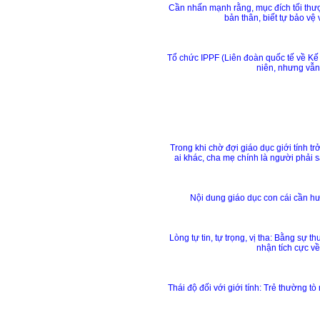
Cần nhấn mạnh rằng, mục đích tối thượn
bản thân, biết tự bảo vệ
Tổ chức IPPF (Liên đoàn quốc tế về Kế
niên, nhưng vẫn
Trong khi chờ đợi giáo dục giới tính 
ai khác, cha mẹ chính là người phải 
Nội dung giáo dục con cái cần hư
Lòng tự tin, tự trọng, vị tha: Bằng sự 
nhận tích cực v
Thái độ đối với giới tính: Trẻ thường t