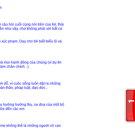
n
âu hỏi cuối cùng nói trên của trẻ, thái
yền như vậy, chứ không phải với bất cứ
xúc phạm. Dạy cho trẻ biết biểu lộ và
 và mọi hành động của chúng (ví dụ tin
àm chân chính...).
ám dỗ, vì cuộc sống luôn đặt ra những
n thân, pháp luật, đạo đức...
hiều hướng hưởng thụ, sa đoạ của một bộ
 nữa đến các em.
ha mẹ không thể là những người vô can