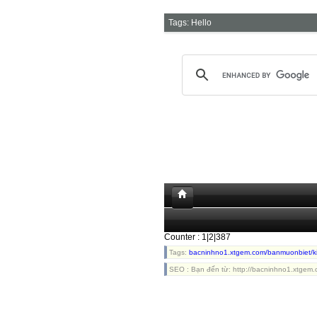
Tags:
Hello
Counter : 1|2|387
Tags:
bacninhno1.xtgem.com/banmuonbiet/k
SEO : Bạn đến từ: http://bacninhno1.xtgem