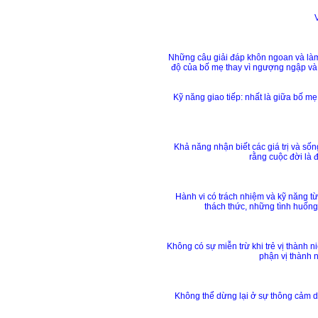
Những câu giải đáp khôn ngoan và làm y
độ của bố mẹ thay vì ngượng ngập và g
Kỹ năng giao tiếp: nhất là giữa bố m
Khả năng nhận biết các giá trị và sốn
rằng cuộc đời là 
Hành vi có trách nhiệm và kỹ năng từ
thách thức, những tình huống
Không có sự miễn trừ khi trẻ vị thành 
phận vị thành n
Không thể dừng lại ở sự thông cảm dễ