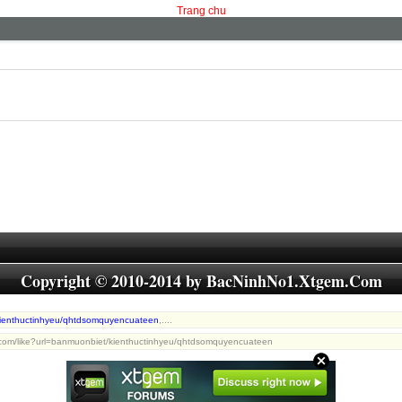
Trang chu
Copyright © 2010-2014 by
BacNinhNo1.Xtgem.Com
ienthuctinhyeu/qhtdsomquyencuateen
,....
.com/like?url=banmuonbiet/kienthuctinhyeu/qhtdsomquyencuateen