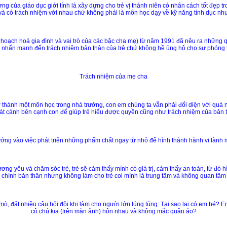
g của giáo dục giới tính là xây dựng cho trẻ vị thành niên có nhân cách tốt đẹp t
 và có trách nhiệm với nhau chứ không phải là môn học dạy về kỹ năng tình dục n
 hoạch hoá gia đình và vai trò của các bậc cha mẹ) từ năm 1991 đã nêu ra những q
 nhấn mạnh đến trách nhiệm bản thân của trẻ chứ không hề ủng hộ cho sự phóng 
Trách nhiệm của mẹ cha
trở thành một môn học trong nhà trường, con em chúng ta vẫn phải đối diện với quá 
sát cánh bên cạnh con để giúp trẻ hiểu được quyền cũng như trách nhiệm của bản thâ
ớng vào việc phát triển những phẩm chất ngay từ nhỏ để hình thành hành vi lành m
thương yêu và chăm sóc trẻ, trẻ sẽ cảm thấy mình có giá trị, cảm thấy an toàn, từ đó
ề chính bản thân nhưng không làm cho trẻ coi mình là trung tâm và không quan tâm
ò mò, đặt nhiều câu hỏi đôi khi làm cho người lớn lúng túng: Tại sao lại có em bé?
cô chú kia (trên màn ảnh) hôn nhau và không mặc quần áo?