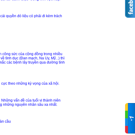
cái quyền đó liệu có phải đi kèm trách
oàn công sức của cộng đồng trong nhiều
ề tình dục (Đan mạch, Na Uy, Mỹ...) thì
 mắc các bệnh lây truyền qua đường tình
h cực theo những kỳ vọng của xã hội.
. Những vấn đề của tuổi vị thành niên
rong những nguyên nhân sâu xa nhất.
oàn cầu