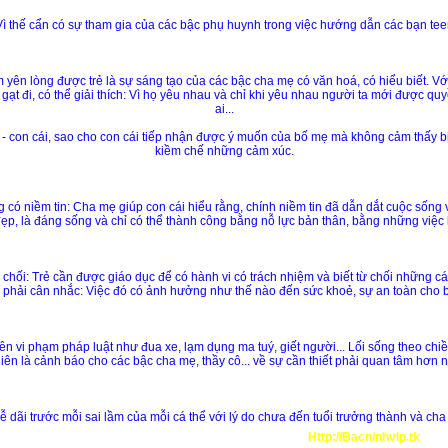
Vì thế cẩn có sự tham gia của các bậc phụ huynh trong việc hướng dẫn các bạn tee
ên lòng được trẻ là sự sáng tạo của các bậc cha mẹ có văn hoá, có hiểu biết. Với c
ạt đi, có thể giải thích: Vì họ yêu nhau và chỉ khi yêu nhau người ta mới được qu
ai...
ẹ - con cái, sao cho con cái tiếp nhận được ý muốn của bố mẹ mà không cảm thấy bị 
kiềm chế những cảm xúc.
g có niềm tin: Cha mẹ giúp con cái hiểu rằng, chính niềm tin đã dẫn dắt cuộc sống
đẹp, là đáng sống và chỉ có thể thành công bằng nỗ lực bản thân, bằng những việc l
 chối: Trẻ cần được giáo dục để có hành vi có trách nhiệm và biết từ chối những c
 phải cân nhắc: Việc đó có ảnh hưởng như thế nào đến sức khoẻ, sự an toàn cho bả
niên vi phạm pháp luật như đua xe, lạm dụng ma tuý, giết người... Lối sống theo c
iên là cảnh báo cho các bậc cha mẹ, thầy cô... về sự cần thiết phải quan tâm hơn
 dãi trước mỗi sai lầm của mỗi cá thể với lý do chưa đến tuổi trưởng thành và c
Http://Bacninhvip.tk