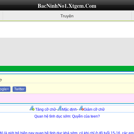
BacNinhNo1.Xtgem.Com
Truyện
?
ogle+
Twitter
Tăng cỡ chữ
-
Mặc định
-
Giảm cỡ chữ
Quan hệ tình dục sớm: Quyền của teen?
là giới trẻ hiện nay quan hệ tình dục khá sớm, có khi chỉ ở độ tuổi 15-16, các em 