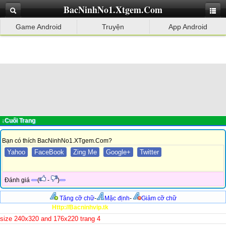
BacNinhNo1.Xtgem.Com
Game Android
Truyện
App Android
↓Cuối Trang
Bạn có thích BacNinhNo1.XTgem.Com?
Yahoo
FaceBook
Zing Me
Google+
Twitter
Đánh giá
(
-
)
Tăng cỡ chữ
-
Mặc định
-
Giảm cỡ chữ
Http://Bacninhvip.tk
size 240x320 and 176x220 trang 4