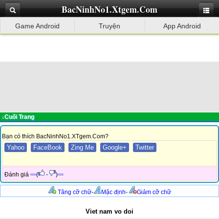
BacNinhNo1.Xtgem.Com
Game Android
Truyện
App Android
↓Cuối Trang
Bạn có thích BacNinhNo1.XTgem.Com?
Yahoo
FaceBook
Zing Me
Google+
Twitter
Đánh giá
(
-
)
Tăng cỡ chữ
-
Mặc định
-
Giảm cỡ chữ
Viet nam vo doi