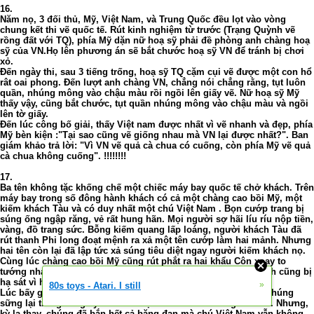
16.
Năm nọ, 3 đối thủ, Mỹ, Việt Nam, và Trung Quốc đều lọt vào vòng
chung kết thi vẽ quốc tế. Rút kinh nghiệm từ trước (Trạng Quỳnh vẽ
rồng đất với TQ), phía Mỹ dặn nữ hoạ sỹ phải đề phòng anh chàng hoạ
sỹ của VN.Họ lên phương án sẽ bắt chước hoạ sỹ VN để tránh bị chơi
xỏ.
Ðến ngày thi, sau 3 tiếng trống, hoạ sỹ TQ cặm cụi vẽ được một con hổ
rât oai phong. Ðến lượt anh chàng VN, chẳng nói chẳng rằng, tụt luôn
quần, nhúng mông vào chậu màu rồi ngồi lên giấy vẽ. Nữ hoạ sỹ Mỹ
thấy vậy, cũng bắt chước, tụt quần nhúng mông vào chậu màu và ngồi
lên tờ giấy.
Ðến lúc công bố giải, thấy Việt nam được nhất vì vẽ nhanh và đẹp, phía
Mỹ bèn kiện :"Tại sao cũng vẽ giống nhau mà VN lại được nhất?". Ban
giám khảo trả lời: "Vì VN vẽ quả cà chua có cuống, còn phía Mỹ vẽ quả
cà chua không cuống". !!!!!!!!
17.
Ba tên không tặc khống chế một chiếc máy bay quốc tế chở khách. Trên
máy bay trong số đông hành khách có cả một chàng cao bồi Mỹ, một
kiếm khách Tàu và có duy nhất một chú Việt Nam . Bọn cướp trang bị
súng ống ngập răng, vẻ rất hung hãn. Mọi người sợ hãi líu ríu nộp tiền,
vàng, đồ trang sức. Bỗng kiếm quang lấp loáng, người khách Tàu đã
rút thanh Phi long đoạt mệnh ra xả một tên cướp làm hai mảnh. Nhưng
hai tên còn lại đã lập tức xả súng tiêu diệt ngay người kiếm khách nọ.
Cùng lúc chàng cao bồi Mỹ cũng rút phắt ra hai khẩu Côn xoay to
tướng nhanh như cắt vẩy đạn vào hai tên nhưng cuối cùng anh cũng bị
hạ sát vì hai tên kia nhanh không kém.
»
80s toys - Atari. I still
Lúc bấy giờ chú Việt Nam mới lừ đừ tiến lại phía bọn cướp. Chúng
sững lại trong vài giây rồi nhất loạt xả tiểu liên vào người anh. Nhưng,
kỳ lạ thay, chúng đã bắn hết cả băng đạn mà chú Việt Nam vẫn không