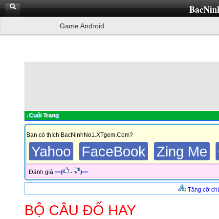
BacNin
Game Android
↓Cuối Trang
Bạn có thích BacNinhNo1.XTgem.Com?
Yahoo
FaceBook
Zing Me
Đánh giá
(
-
)
Tăng cỡ ch
BỘ CÂU ĐỐ HAY