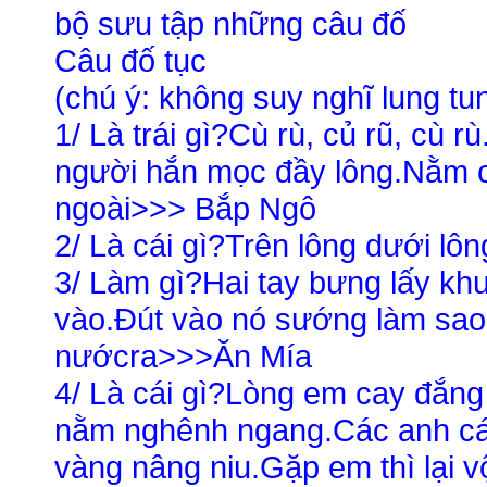
bộ sưu tập những câu đố
Câu đố tục
(chú ý: không suy nghĩ lung tu
1/ Là trái gì?Cù rù, củ rũ, cù 
người hắn mọc đầy lông.Nằm c
ngoài>>> Bắp Ngô
2/ Là cái gì?Trên lông dưới l
3/ Làm gì?Hai tay bưng lấy kh
vào.Đút vào nó sướng làm sao.
nướcra>>>Ăn Mía
4/ Là cái gì?Lòng em cay đắng
nằm nghênh ngang.Các anh các 
vàng nâng niu.Gặp em thì lại 