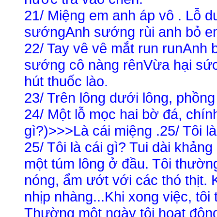
21/ Miệng em anh áp vô . Lỗ dư
sướngAnh sướng rùi anh bỏ em
22/ Tay vê vê mắt run runAnh b
sướng cô nàng rênVừa hại sức
hút thuốc lào.
23/ Trên lông dưới lông, phồn
24/ Một lỗ mọc hai bờ đá, chính
gì?)>>>Là cái miệng .25/ Tôi là
25/ Tôi là cái gì? Tui dài khản
một túm lông ở đầu. Tôi thườn
nóng, ẩm ướt với các thó thịt. 
nhịp nhàng...Khi xong việc, tôi
Thường một ngày tôi hoạt động 1