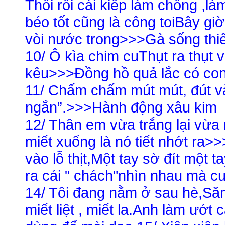
Thôi rồi cái kiếp làm chồng ,l
béo tốt cũng là công toiBây giờ 
vòi nước trong>>>Gà sống thi
10/ Ô kìa chim cuThụt ra thụt
kêu>>>Đồng hồ quả lắc có con
11/ Chấm chấm mút mút, đút vào 
ngắn”.>>>Hành động xâu kim
12/ Thân em vừa trắng lại vừ
miết xuống là nó tiết nhớt ra>
vào lỗ thịt,Một tay sờ đít một 
ra cái " chách"nhìn nhau mà c
14/ Tôi đang nằm ở sau hè,Săm
miết liệt , miết la.Anh làm ướ