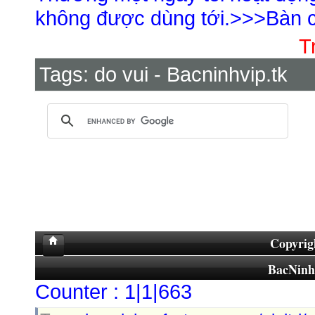
không được dùng tới.>>>Bàn c
T
Tags:
do vui - Bacninhvip.tk
Copyrig
BacNin
Counter : 1|1|663