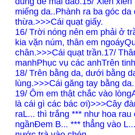
dùng để mài dao.15/ Xiên xiên
miếng da..Phành ra ba góc da c
thừa.>>>Cái quạt giấy.
16/ Trời nóng nên em phải ở t
kia vặn núm, thân em ngoáyQu
chân.>>>Cái quạt trần.17/ T
manhPhục vụ các anhTrên tinh
18/ Trên bằng da, dưới bằng da
lùng.>>>Cái găng tay bằng da.
19/ Ôm em thật chắc vào lòngAn
là cái gì các bác ơi)>>>Cây đà
raL... thì trắng *** như hoa r
ngầnĐem B... *** thẳng vào L..
nước trà vào chén.