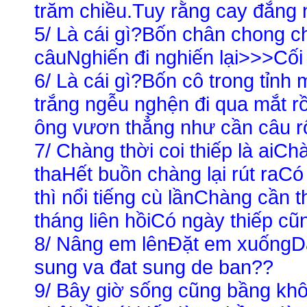
trăm chiều.Tuy rằng cay đắng
5/ Là cái gì?Bốn chân chong 
câuNghiến đi nghiến lại>>>Cối
6/ Là cái gì?Bốn cô trong tỉnh
trắng ngễu nghện đi qua mắt 
ông vươn thẳng như cần câu 
7/ Chàng thời coi thiếp là aiC
thaHết buồn chàng lại rút raCó
thì nổi tiếng cù lầnChàng cần t
tháng liên hồiCó ngày thiếp c
8/ Nâng em lênĐặt em xuống
sung va đat sung de ban??
9/ Bây giờ sống cũng bầng kh