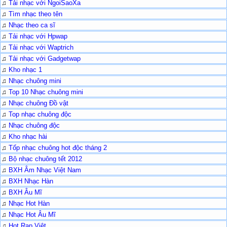
♫
Tải nhạc với NgoiSaoXa
♫
Tìm nhạc theo tên
♫
Nhạc theo ca sĩ
♫
Tải nhạc với Hpwap
♫
Tải nhạc với Waptrich
♫
Tải nhạc với Gadgetwap
♫
Kho nhạc 1
♫
Nhạc chuông mini
♫
Top 10 Nhạc chuông mini
♫
Nhạc chuông Đồ vật
♫
Top nhạc chuông độc
♫
Nhạc chuông độc
♫
Kho nhạc hài
♫
Tốp nhạc chuông hot độc tháng 2
♫
Bộ nhạc chuông tết 2012
♫
BXH Âm Nhạc Việt Nam
♫
BXH Nhạc Hàn
♫
BXH Âu Mĩ
♫
Nhạc Hot Hàn
♫
Nhạc Hot Âu Mĩ
♫
Hot Rap Việt