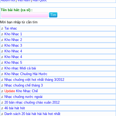
Album hot
|
Việt Nam
|
Hàn Quốc
Tên bài hát: (ca sĩ) :
Mời bạn nhập từ cần tìm
♫
Tai nhac
♫
Kho Nhạc 1
♫
Kho Nhạc 2
♫
Kho Nhạc 3
♫
Kho Nhac 4
♫
Kho Nhạc 4
♫
Kho Nhạc 5
♫
Kho nhạc Midi cả bài
♫
Kho Nhạc Chuông Hài Hước
♫
Nhạc chuông việt hot nhất tháng 3/2012
♫
Nhạc chuông chế tháng 3
♫
Update
Kho Nhạc Chế
♫
Nhạc chuông nước ngoài
♫
20 bản nhạc chuông chào xuân 2012
♫
46 bài hát hót
♫
Danh sách 20 bài hát hài hài hot nhất