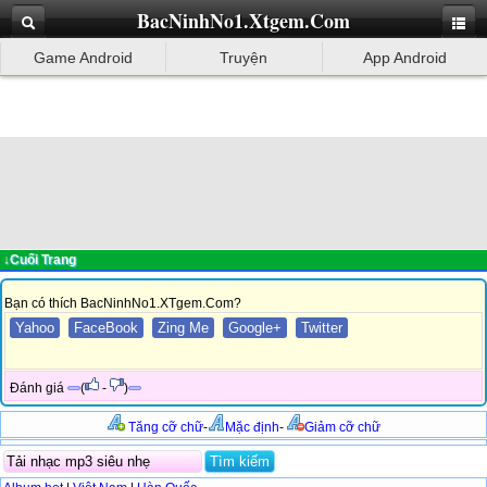
BacNinhNo1.Xtgem.Com
Game Android
Truyện
App Android
↓Cuối Trang
Bạn có thích BacNinhNo1.XTgem.Com?
Yahoo
FaceBook
Zing Me
Google+
Twitter
Đánh giá
(
-
)
Tăng cỡ chữ
-
Mặc định
-
Giảm cỡ chữ