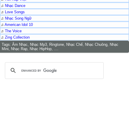
♫
Nhạc Dance
♫
Love Songs
♫
Nhạc Song Ngữ
♫
American Idol 10
♫
The Voice
♫
Zing Collection
Tags:
Âm Nhạc, Nhạc Mp3, Ringtone, Nhạc Chế, Nhạc Chuông, Nhạc
Mini, Nhạc Rap, Nhạc HipHop, ....