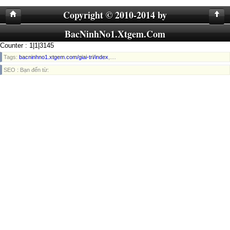
Copyright © 2010-2014 by
BacNinhNo1.Xtgem.Com
Counter : 1|1|3145
Tags:
bacninhno1.xtgem.com/giai-tri/index
,....
SEO : Bạn đến từ: