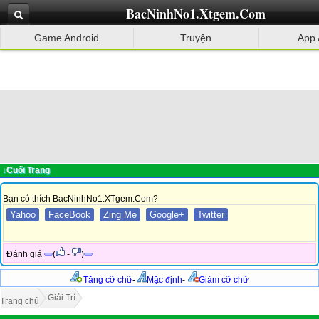
BacNinhNo1.Xtgem.Com
Game Android
Truyện
App 
↓Cuối Trang
Bạn có thích BacNinhNo1.XTgem.Com?
Yahoo
FaceBook
Zing Me
Google+
Twitter
Đánh giá
(
-
)
Tăng cỡ chữ
-
Mặc định
-
Giảm cỡ chữ
Giải Trí
Trang chủ