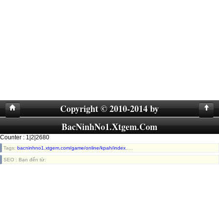
Copyright © 2010-2014 by
BacNinhNo1.Xtgem.Com
Counter : 1|2|2680
Tags:
bacninhno1.xtgem.com/game/online/kpah/index
,....
SEO : Bạn đến từ: