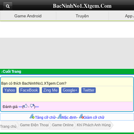
BacNinhNo1.Xtgem.Com
Game Android
Truyện
App 
↓Cuối Trang
Bạn có thích BacNinhNo1.XTgem.Com?
Yahoo
FaceBook
Zing Me
Google+
Twitter
Đánh giá
(
-
)
Tăng cỡ chữ
-
Mặc định
-
Giảm cỡ chữ
Game Điện Thoại
Game Online
Khí Phách Anh Hùng
Trang chủ