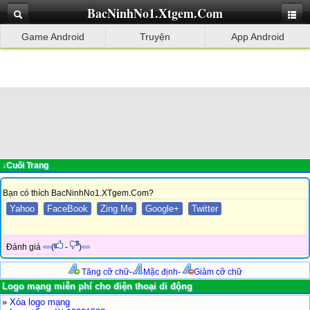
BacNinhNo1.Xtgem.Com
Game Android
Truyện
App Android
↓Cuối Trang
Bạn có thích BacNinhNo1.XTgem.Com?
Yahoo
FaceBook
Zing Me
Google+
Twitter
Đánh giá
(
-
)
Tăng cỡ chữ
-
Mặc định
-
Giảm cỡ chữ
Logo mạng miễn phí cho điện thoại di động
»
Xóa logo mạng