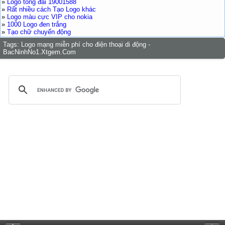
»
Logo tổng đài 19001588
»
Rất nhiều cách Tạo Logo khác
»
Logo màu cực VIP cho nokia
»
1000 Logo đen trắng
»
Tạo chữ chuyển động
Tags:
Logo mạng miễn phí cho điện thoại di động -
BacNinhNo1.Xtgem.Com