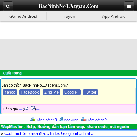
BacNinhNo1.Xtgem.Com
Game Android
Truyện
App Android
↓Cuối Trang
Bạn có thích BacNinhNo1.XTgem.Com?
Yahoo
FaceBook
Zing Me
Google+
Twitter
Đánh giá
(
-
)
Tăng cỡ chữ
-
Mặc định
-
Giảm cỡ chữ
WapMasTer - Help, Hướng dẫn bạn làm wap, share code, mã nguồn
»
Cách một Site mới được Index Google nhanh nhất