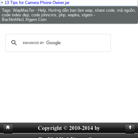
+
13 Tips for Camera Phone Owner.jar
Tags:
WapMasTer - Help, Hướng dẫn bạn làm wap, share code, mã nguồn,
code index đẹp, code johncms, php, wapka, xtgem -
BacNinhNo1.Xtgem.Com
Copyright © 2010-2014 by