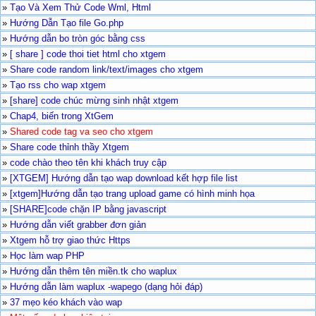
»
Tạo Và Xem Thử Code Wml, Html
»
Hướng Dẫn Tạo file Go.php
»
Hướng dẫn bo tròn góc bằng css
»
[ share ] code thoi tiet html cho xtgem
»
Share code random link/text/images cho xtgem
»
Tạo rss cho wap xtgem
»
[share] code chúc mừng sinh nhật xtgem
»
Chap4, biến trong XtGem
»
Shared code tag va seo cho xtgem
»
Share code thỉnh thầy Xtgem
»
code chào theo tên khi khách truy cập
»
[XTGEM] Hướng dẫn tạo wap download kết hợp file list
»
[xtgem]Hướng dẫn tạo trang upload game có hình minh họa
»
[SHARE]code chặn IP bằng javascript
»
Hướng dẫn viết grabber đơn giản
»
Xtgem hỗ trợ giao thức Https
»
Học làm wap PHP
»
Hướng dẫn thêm tên miền.tk cho waplux
»
Hướng dẫn làm waplux -wapego (dạng hỏi đáp)
»
37 mẹo kéo khách vào wap