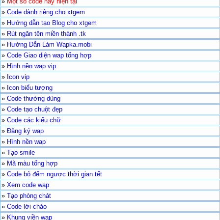
»
Một số code hay hiện tại
»
Code dành riêng cho xtgem
»
Hướng dẫn tạo Blog cho xtgem
»
Rút ngăn tên miền thành .tk
»
Hướng Dẫn Làm Wapka.mobi
»
Code Giao diện wap tổng hợp
»
Hình nền wap vip
»
Icon vip
»
Icon biểu tượng
»
Code thường dùng
»
Code tạo chuột đẹp
»
Code các kiểu chữ
»
Đăng ký wap
»
Hình nền wap
»
Tạo smile
»
Mã màu tổng hợp
»
Code bộ đếm ngược thời gian tết
»
Xem code wap
»
Tạo phòng chát
»
Code lời chào
»
Khung viền wap