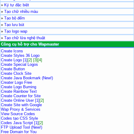
»
Ký tự đặc biệt
»
Tạo chữ nhiều màu
»
Tạo bộ đếm
»
Tạo lưu bút
»
Tạo logo wap
»
Tạo chữ lửa nghệ thuật
Công cụ hỗ trợ cho Wapmaster
Create Icons
Create Styles 36 Logo
Create Logo [1]
[2]
[3]
[4]
Create Special Logos
Create Button
Create Clock Site
Create Java Bookmark (New!)
Creater Logo Free
Create Logo Burning
Create Rainbow Text
Create Counter for Site
Create Online User [1]
[2]
Create Site with Google
Wap Proxy & Services
View Source Codes
Codes tạo CSS Style
Codes Java Script [1]
[2]
FTP Upload Tool (New!)
Free Domain for You