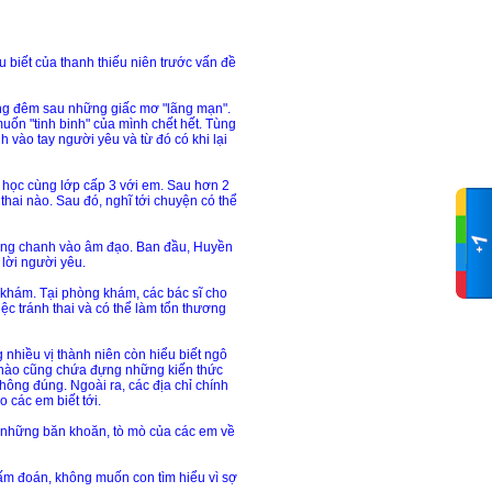
 biết của thanh thiếu niên trước vấn đề
rong đêm sau những giấc mơ "lãng mạn".
muốn "tinh binh" của mình chết hết. Tùng
h vào tay người yêu và từ đó có khi lại
 học cùng lớp cấp 3 với em. Sau hơn 2
hai nào. Sau đó, nghĩ tới chuyện có thể
 miếng chanh vào âm đạo. Ban đầu, Huyền
 lời người yêu.
khám. Tại phòng khám, các bác sĩ cho
ệc tránh thai và có thể làm tổn thương
nhiều vị thành niên còn hiểu biết ngô
n nào cũng chứa đựng những kiến thức
hông đúng. Ngoài ra, các địa chỉ chính
 các em biết tới.
ợc những băn khoăn, tò mò của các em về
cấm đoán, không muốn con tìm hiểu vì sợ