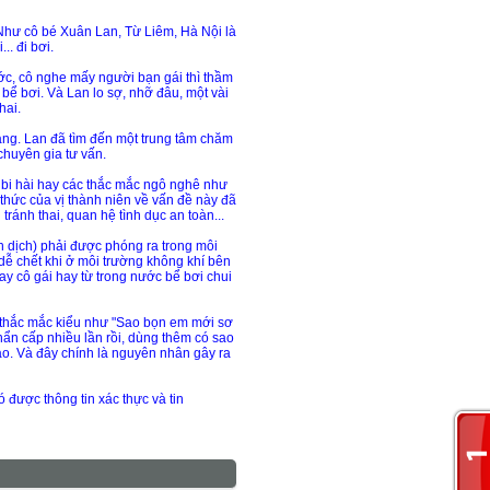
 Như cô bé Xuân Lan, Từ Liêm, Hà Nội là
.. đi bơi.
ớc, cô nghe mấy người bạn gái thì thầm
bể bơi. Và Lan lo sợ, nhỡ đâu, một vài
hai.
ảng. Lan đã tìm đến một trung tâm chăm
chuyên gia tư vấn.
 bi hài hay các thắc mắc ngô nghê như
thức của vị thành niên về vấn đề này đã
ánh thai, quan hệ tình dục an toàn...
nh dịch) phải được phóng ra trong môi
t dễ chết khi ở môi trường không khí bên
tay cô gái hay từ trong nước bể bơi chui
ác thắc mắc kiểu như "Sao bọn em mới sơ
khẩn cấp nhiều lần rồi, dùng thêm có sao
cao. Và đây chính là nguyên nhân gây ra
 được thông tin xác thực và tin