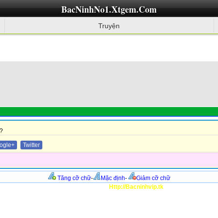
BacNinhNo1.Xtgem.Com
Truyện
?
ogle+
Twitter
Tăng cỡ chữ
-
Mặc định
-
Giảm cỡ chữ
Http://Bacninhvip.tk