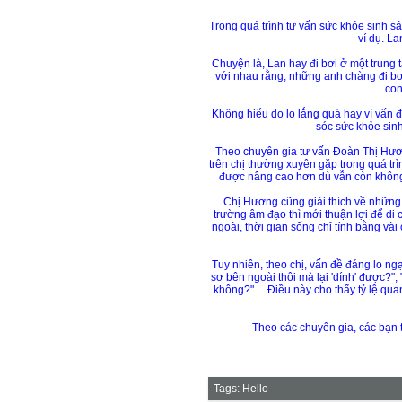
Trong quá trình tư vấn sức khỏe sinh s
ví dụ. La
Chuyện là, Lan hay đi bơi ở một trung
với nhau rằng, những anh chàng đi bơi
con
Không hiểu do lo lắng quá hay vì vấn 
sóc sức khỏe sinh
Theo chuyên gia tư vấn Đoàn Thị Hươn
trên chị thường xuyên gặp trong quá tr
được nâng cao hơn dù vẫn còn không í
Chị Hương cũng giải thích về những t
trường âm đạo thì mới thuận lợi để di c
ngoài, thời gian sống chỉ tính bằng vài
Tuy nhiên, theo chị, vấn đề đáng lo ng
sơ bên ngoài thôi mà lại 'dính' được?";
không?".... Điều này cho thấy tỷ lệ qu
Theo các chuyên gia, các bạn t
Tags:
Hello