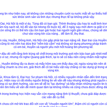
ng tin như hiện nay, sẽ không còn những chuyện cười ra nước mắt về sự thiếu hiểu
sức khỏe sinh sản và tình dục nhưng thực tế lại không phải vậy.
ai, Hà Nội là một ví dụ. Tùng đã có bạn gái. Thỉnh thoảng cậu hay bị xuất tinh t
 rửa sạch sẽ, bỏ đồ vào túi nilong rồi buộc kỹ, để 3 ngày sau mới đem ra giặt vì 
 còn sống thì có thể khi cậu ôm bạn gái hoặc hai người ngồi gần nhau, chúng sẽ dín
chui vào vùng kín của nàng... để làm tổ, thụ thai.
 này, Huyền, Đông Anh, Hà Nội còn gặp phải tai nạn nặng nề. Bạn trai của Huyền
cũng tò mò nên hai đứa thử "nếm trái cấm" mà không sử dụng phương pháp tránh t
có em bé, Huyền và người yêu mới hốt hoảng tìm phương kế.
ở đâu đó viết rằng tinh trùng sẽ chết trong môi trường axit nên bảo bạn gái nhét
 vì sợ, nhưng rồi nghe Quang giải thích, lại lo sẽ có bầu nên cũng nhắm mắt nghe
 Huyền không lấy ra được và mấy hôm sau em thấy đau rát, ngứa vùng kín nên đi 
ếng chanh ra cho em, giải thích để cô bé hiểu vật này chẳng có tác dụng gì trong vi
vùng kín.
i, Khoa tâm lý, Đại học Sư phạm Hà Nội, có nhiều nguyên nhân dẫn đến tình trạng 
dục. Hiện nay có rất nhiều nguồn thông tin về vấn đề này nhưng không phải nguồ
ông có sự định hướng, các em sẽ dễ bị "lạc đường" và tiếp nhận những nguồn tin k
iên tìm hiểu về vấn đề mình quan tâm lại không nhiều và cũng chưa được đông đảo
nh trong trường học hiện nay vẫn còn mang nặng tính lý thuyết, chưa giải đáp đư
các vấn đề cụ thể.
h chưa cởi mở khi trao đổi với con về "chuyện người lớn", thậm chí có người còn 