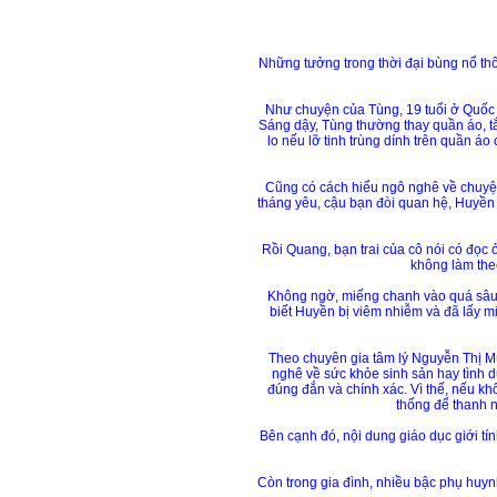
Những tưởng trong thời đại bùng nổ thô
Như chuyện của Tùng, 19 tuổi ở Quốc O
Sáng dậy, Tùng thường thay quần áo, tắm
lo nếu lỡ tinh trùng dính trên quần áo
Cũng có cách hiểu ngô nghê về chuyện
tháng yêu, cậu bạn đòi quan hệ, Huyền 
Rồi Quang, bạn trai của cô nói có đọc 
không làm theo
Không ngờ, miếng chanh vào quá sâu,
biết Huyền bị viêm nhiễm và đã lấy mi
Theo chuyên gia tâm lý Nguyễn Thị Mù
nghê về sức khỏe sinh sản hay tình 
đúng đắn và chính xác. Vì thế, nếu kh
thống để thanh n
Bên cạnh đó, nội dung giáo dục giới tí
Còn trong gia đình, nhiều bậc phụ huyn