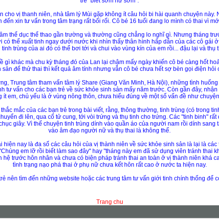
trẻ "biết sớm hư sớm".
ản cho vị thanh niên, nhà tâm lý Mùi gặp không ít câu hỏi bi hài quanh chuyện này.
n đến xin tư vấn trong tâm trạng rất bối rối. Cô bé 16 tuổi đang lo mình có thai vì mới.
 tâm thể dục thể thao gần trường và thường cũng chẳng lo nghĩ gì. Nhưng tháng trư
 có thể xuất tinh ngay dưới nước khi nhìn thấy thân hình hấp dẫn của các cô gái ở 
 tinh trùng của ai đó có thể bơi tới và chui vào vùng kín của em rồi... đậu lại và thụ t
đề gì khác mà chu kỳ tháng đó của Lan lại chậm mấy ngày khiến cô bé càng hốt ho
 sản để thử thai thì kết quả âm tính nhưng vẫn cô bé chưa hết sợ bèn gọi điện hỏi 
g, Trung tâm tham vấn tâm lý Share (Giang Văn Minh, Hà Nội), những tình huống
ình tư vấn cho các bạn trẻ về sức khỏe sinh sản mấy năm trước. Còn gần đây, nhận 
t em, chủ yếu là ở vùng nông thôn, chưa hiểu đúng về một số vấn đề như chuyện tr
hắc mắc của các bạn trẻ trong bài viết, rằng, thông thường, tinh trùng (có trong ti
huyển đi lên, qua cổ tử cung, tới vòi trứng và thụ tinh cho trứng. Các "tinh binh" rấ
 chục giây. Vì thế chuyện tinh trùng dính vào quần áo của người nam rồi dính sang 
vào âm đạo người nữ và thụ thai là không thể.
ại hiện nay là đa số các câu hỏi của vị thành niên về sức khỏe sinh sản là lại là c
 "Chúng em lỡ rồi biết làm sao đây" hay "tháng này em đã sử dụng viên tránh thai 
an hệ trước hôn nhân và chưa có biện pháp tránh thai an toàn ở vị thành niên khá 
tình trạng nạo phá thai ở phụ nữ chưa kết hôn rất cao ở nước ta hiện nay.
rẻ nên tìm đến những website hoặc các trung tâm tư vấn giới tinh chính thống để có
Trang chu