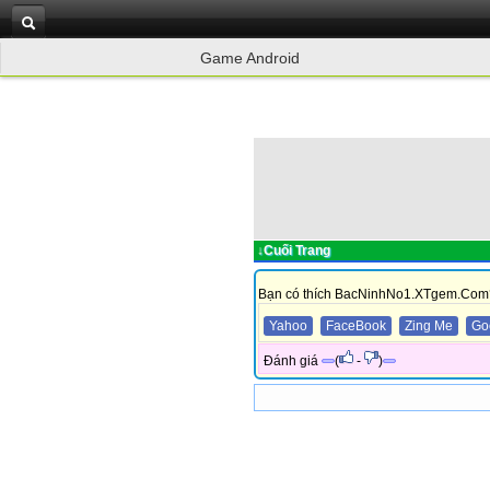
Game Android
↓Cuối Trang
Bạn có thích BacNinhNo1.XTgem.Com
Yahoo
FaceBook
Zing Me
Go
Đánh giá
(
-
)