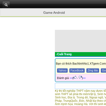
Game Android
↓Cuối Trang
Bạn có thích BacNinhNo1.XTgem.Com
Yahoo
FaceBook
Zing Me
Go
Đánh giá
(
-
)
Kỳ thi tốt nghiệp THPT năm nay được tổ
sinh THPT sẽ phải thi mônVật lý, Sinh h
Sinh học, Địa lý. Trong đó, Ngoại ngữ, V
Pháp, TrungQuốc, Đức, Nhật tùy theo ch
Ảnh minh họa: Hoàng Hà. Với thí sinh k