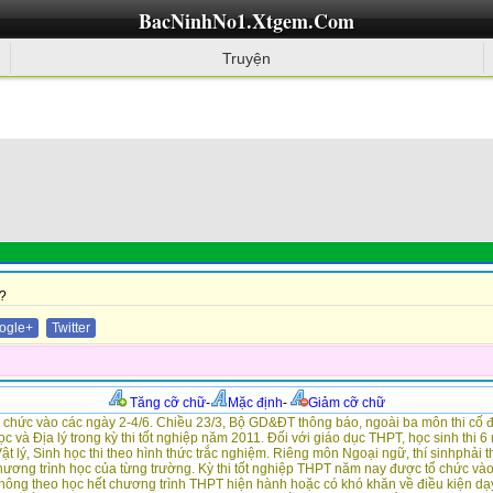
BacNinhNo1.Xtgem.Com
Truyện
?
ogle+
Twitter
Tăng cỡ chữ
-
Mặc định
-
Giảm cỡ chữ
 chức vào các ngày 2-4/6. Chiều 23/3, Bộ GD&ĐT thông báo, ngoài ba môn thi cố đ
ọc và Địa lý trong kỳ thi tốt nghiệp năm 2011. Đối với giáo dục THPT, học sinh thi 
ật lý, Sinh học thi theo hình thức trắc nghiệm. Riêng môn Ngoại ngữ, thí sinhphải th
ương trình học của từng trường. Kỳ thi tốt nghiệp THPT năm nay được tổ chức vào 
hông theo học hết chương trình THPT hiện hành hoặc có khó khăn về điều kiện dạy