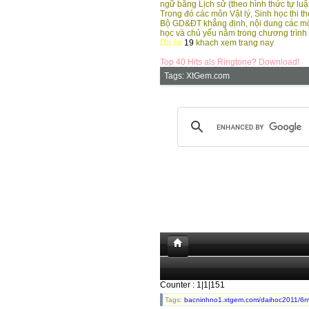
ngữ bằng Lịch sử (theo hình thức tự luận
Trong đó các môn Vật lý, Sinh học thi t
Bộ GD&ĐT khẳng định, nội dung các môn
học và chủ yếu nằm trong chương trình 
Da co
19
khach xem trang nay
Top 40 Hits als Ringtone? Download!
Tags:
XtGem.com
Counter : 1|1|151
Tags:
bacninhno1.xtgem.com/daihoc2011/6m