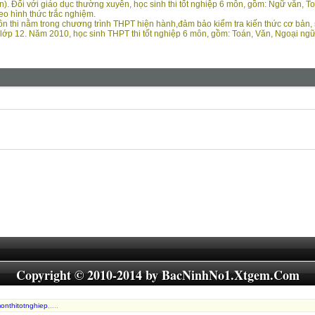
). Đối với giáo dục thường xuyên, học sinh thi tốt nghiệp 6 môn, gồm: Ngữ văn, Toán
heo hình thức trắc nghiệm.
 thi nằm trong chương trình THPT hiện hành,đảm bảo kiểm tra kiến thức cơ bản, 
lớp 12. Năm 2010, học sinh THPT thi tốt nghiệp 6 môn, gồm: Toán, Văn, Ngoại ngữ,
Copyright © 2010-2014 by
BacNinhNo1.Xtgem.Com
onthitotnghiep
,....