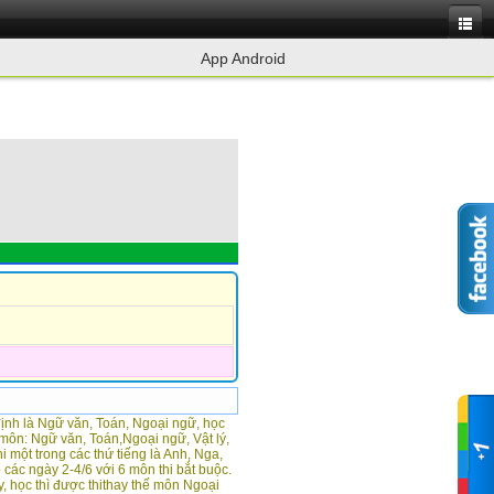
App Android
ịnh là Ngữ văn, Toán, Ngoại ngữ, học
6 môn: Ngữ văn, Toán,Ngoại ngữ, Vật lý,
i một trong các thứ tiếng là Anh, Nga,
các ngày 2-4/6 với 6 môn thi bắt buộc.
, học thì được thithay thế môn Ngoại