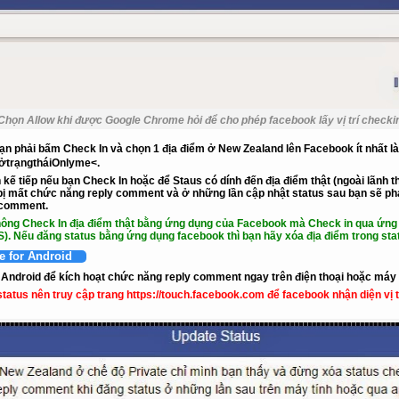
Chọn Allow khi được Google Chrome hỏi để cho phép facebook lấy vị trí checki
ạn phải bấm
Check In
và chọn 1 địa điểm ở
New Zealand
lên Facebook ít nhất là
ởtrạngthái
Onlyme<.
n
kế tiếp
nếu bạn Check In hoặc để Staus có dính đến địa điểm thật (ngoài lãnh t
bị mất chức năng reply comment và ở những lần cập nhật status sau bạn sẽ phải 
y comment.
hông Check In địa điểm thật bằng ứng dụng của Facebook mà Check in qua ứng 
S).
Nếu đăng status bằng ứng dụng facebook thì bạn hãy xóa địa điểm trong sta
 for Android
 Android để kích hoạt chức năng reply comment ngay trên điện thoại hoặc máy 
 status nên truy cập trang
https://touch.facebook.com
để facebook nhận diện vị t