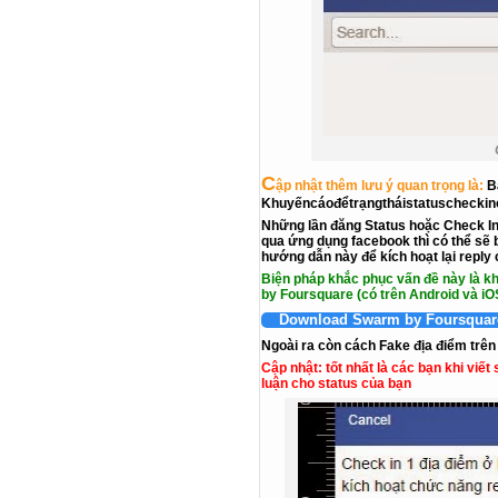
C
ập nhật thêm lưu ý quan trọng là:
B
Khuyếncáođểtrạngtháistatuscheckin
Những lần đăng
Status
hoặc
Check I
qua ứng dụng facebook thì có thể sẽ 
hướng dẫn này để kích hoạt lại repl
Biện pháp khắc phục vấn đề này là k
by Foursquare (có trên Android và iO
Download Swarm by Foursquare
Ngoài ra còn cách Fake địa điểm trên
Cập nhật: tốt nhất là các bạn khi viết
luận cho status của bạn