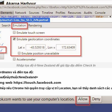
Nhập tọa độ ở New Zealand để giả lập địa điểm Check In
rdinates
và điền tọa độ:
ọađộnàythuộc
NewZealand<
trang web https://touch.facebook.com
hép nếu Chrome hỏi quyền truy cập vị trí Location, bạn sẽ thấy danh sách các 