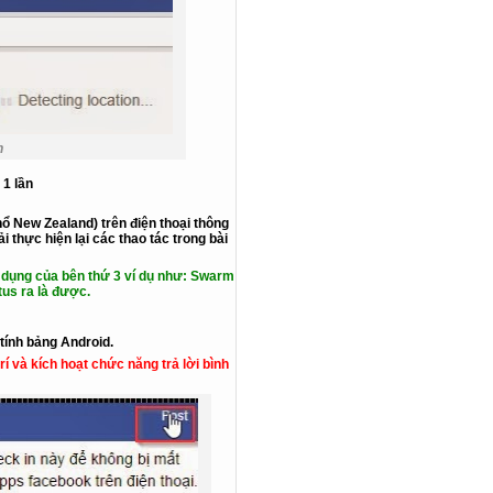
n
 1 lần
hổ New Zealand) trên điện thoại thông
thực hiện lại các thao tác trong bài
dụng của bên thứ 3 ví dụ như:
Swarm
tus ra là được.
tính bảng Android.
rí và kích hoạt chức năng trả lời bình