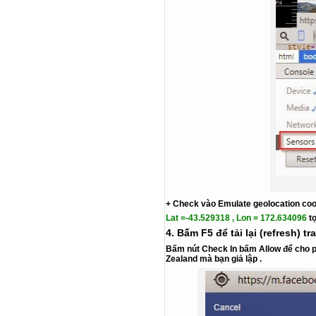
+ Check vào
Emulate geolocation coo
Lat =-43.529318 , Lon = 172.634096
t
4. Bấm F5 để tải lại (refresh) 
Bấm nút
Check In
bấm
Allow
để cho p
Zealand
mà bạn giả lập .