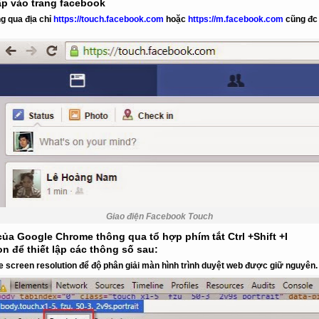
ập vào trang facebook
g qua địa chỉ
https://touch.facebook.com
hoặc
https://m.facebook.com
cũng đc
Giao điện Facebook Touch
ủa Google Chrome thông qua tổ hợp phím tắt
Ctrl +Shift +I
on để thiết lập các thông số sau:
e screen resolution
để độ phân giải màn hình trình duyệt web được giữ nguyên