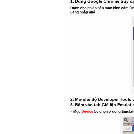
1. Dùng Google Chrome truy c
Dành cho phiên bản màn hình cảm ứn
đăng nhập nhé
2. Mở chế độ
Developer Tools
c
3. Bấm vào tab Giả lập Emulati
– Mục
Device
bỏ chọn ở dòng
Emulat