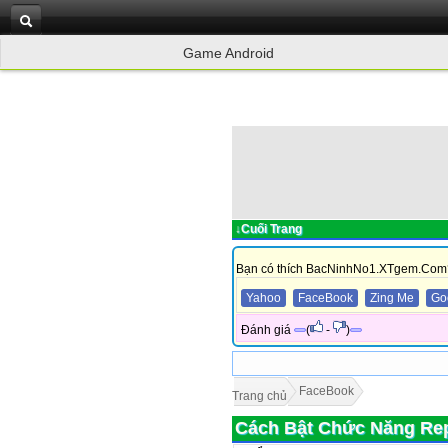
Game Android
↓Cuối Trang
Bạn có thích BacNinhNo1.XTgem.Com
Yahoo
FaceBook
Zing Me
Go
Đánh giá
(
-
)
FaceBook
Trang chủ
Cách Bật Chức Năng Re