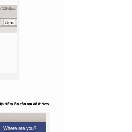
địa điểm lân cận tọa độ ở
New