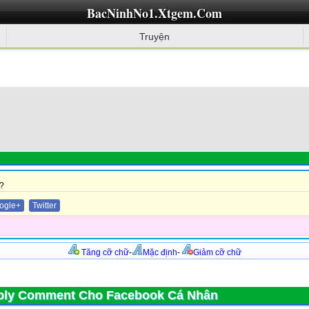
BacNinhNo1.Xtgem.Com
Truyện
?
ogle+
Twitter
Tăng cỡ chữ
-
Mặc định
-
Giảm cỡ chữ
ply Comment Cho Facebook Cá Nhân