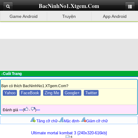
BacNinhNo1.Xtgem.Com
Game Android
Truyện
App Android
↓Cuối Trang
Bạn có thích BacNinhNo1.XTgem.Com?
Yahoo
FaceBook
Zing Me
Google+
Twitter
Đánh giá
(
-
)
Tăng cỡ chữ
-
Mặc định
-
Giảm cỡ chữ
Ultimate mortal kombat 3 {240x320-616kb}