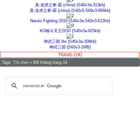
真-龙虎之拳-霸 (china) {S40v3a-313kb}
真-龙虎之拳-霸 (china) {S40v5-S60v3-866kb}
Naruto Fighting 2010 {S40v3a-S60v3-622kb}
KO格斗天王2010 {S40v3a-923kb}
神武三国 lite {S40v3a-309kb}
神武三国 {S60v3-1MB}
TRANG CHỦ
Tags:
Trò chơi » Đối kháng trang 14