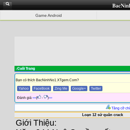
BacNin
Game Android
↓Cuối Trang
Bạn có thích BacNinhNo1.XTgem.Com?
Yahoo
FaceBook
Zing Me
Google+
Twitter
Đánh giá
(
-
)
Tăng cỡ ch
Loạn 12 sứ quân crack
Giới Thiệu: