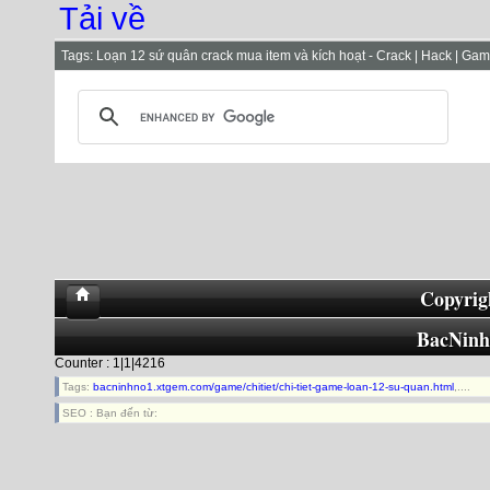
Tải về
Tags:
Loạn 12 sứ quân crack mua item và kích hoạt - Crack | Hack | Gam
Copyrig
BacNin
Counter : 1|1|4216
Tags:
bacninhno1.xtgem.com/game/chitiet/chi-tiet-game-loan-12-su-quan.html
,....
SEO : Bạn đến từ: