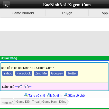
BacNinhNo1.Xtgem.Com
Game Android
Truyện
App 
↓Cuối Trang
Bạn có thích BacNinhNo1.XTgem.Com?
Yahoo
FaceBook
Zing Me
Google+
Twitter
Đánh giá
(
-
)
Tăng cỡ chữ
-
Mặc định
-
Giảm cỡ chữ
Game Điện Thoại
Game Hành Động
Trang chủ