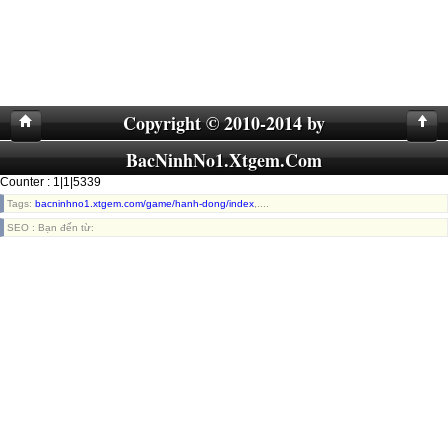
Copyright © 2010-2014 by
BacNinhNo1.Xtgem.Com
Counter : 1|1|5339
Tags:
bacninhno1.xtgem.com/game/hanh-dong/index
,....
SEO : Bạn đến từ: