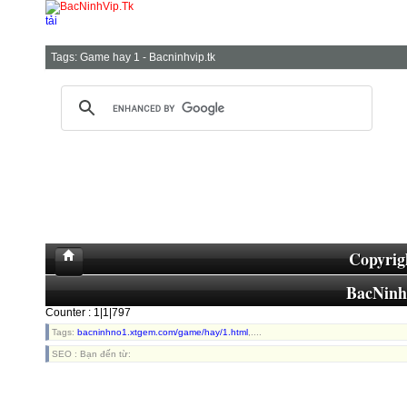
tải
Tags:
Game hay 1 - Bacninhvip.tk
Copyrig
BacNin
Counter : 1|1|797
Tags:
bacninhno1.xtgem.com/game/hay/1.html
,....
SEO : Bạn đến từ: