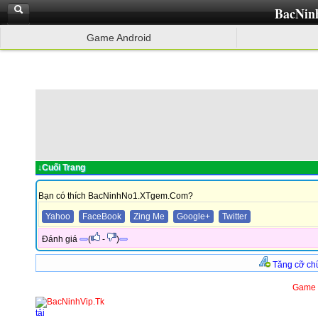
BacNin
Game Android
↓Cuối Trang
Bạn có thích BacNinhNo1.XTgem.Com?
Yahoo
FaceBook
Zing Me
Google+
Twitter
Đánh giá
(
-
)
Tăng cỡ ch
Game h
tải