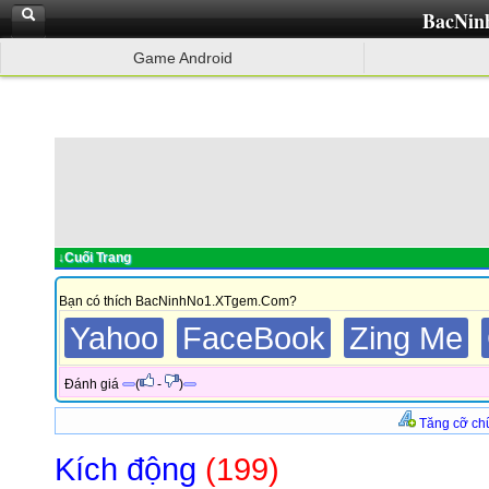
BacNin
Game Android
↓Cuối Trang
Bạn có thích BacNinhNo1.XTgem.Com?
Yahoo
FaceBook
Zing Me
Đánh giá
(
-
)
Tăng cỡ ch
Kích động
(199)