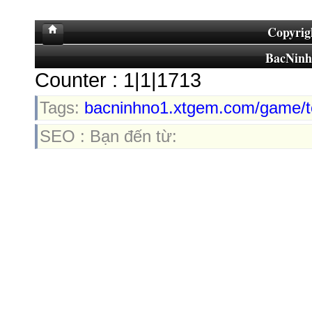
Copyrig
BacNin
Counter : 1|1|1713
Tags:
bacninhno1.xtgem.com/game/
SEO : Bạn đến từ: