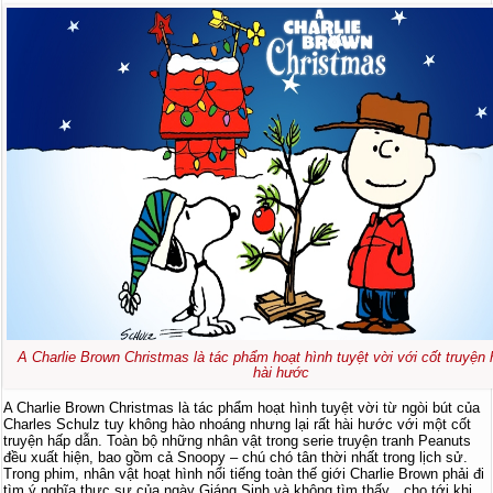
A Charlie Brown Christmas là tác phẩm hoạt hình tuyệt vời với cốt truyện
hài hước
A Charlie Brown Christmas là tác phẩm hoạt hình tuyệt vời từ ngòi bút của
Charles Schulz tuy không hào nhoáng nhưng lại rất hài hước với một cốt
truyện hấp dẫn. Toàn bộ những nhân vật trong serie truyện tranh Peanuts
đều xuất hiện, bao gồm cả Snoopy – chú chó tân thời nhất trong lịch sử.
Trong phim, nhân vật hoạt hình nổi tiếng toàn thế giới Charlie Brown phải đi
tìm ý nghĩa thực sự của ngày Giáng Sinh và không tìm thấy…cho tới khi