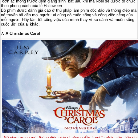
“cơn ác mộng trước đêm giáng sinh” bắt đầu khi mà Noel sẽ được tổ chức
theo phong cách của lễ Halloween.
Bộ phim được đánh giá cao ở thủ pháp làm phim độc đáo và thông điệp mà
nó truyền tải đến mọi người: ai cũng có cuộc sống và công việc riêng của
mỗi người. Hãy làm tốt công việc của mình thay vì so sánh và muốn sống
cuộc đời của ai khác.
7. A Christmas Carol
Bộ phim mang một thông điệp giản dị nhưng đầy ý nghĩa nhân văn: hãy chi