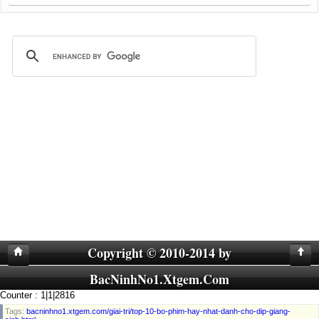
Copyright © 2010-2014 by
BacNinhNo1.Xtgem.Com
Counter : 1|1|2816
Tags:
bacninhno1.xtgem.com/giai-tri/top-10-bo-phim-hay-nhat-danh-cho-dip-giang-