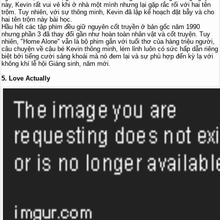
này, Kevin rất vui vẻ khi ở nhà một mình nhưng lại gặp rắc rối với hai tên
trộm. Tuy nhiên, với sự thông minh, Kevin đã lập kế hoạch đặt bẫy và cho
hai tên trộm này bài học.
Hầu hết các tập phim đều giữ nguyên cốt truyền ở bản gốc năm 1990
nhưng phần 3 đã thay đổi gần như hoàn toàn nhân vật và cốt truyện. Tuy
nhiên, "Home Alone" vẫn là bộ phim gắn với tuổi thơ của hàng triệu người,
câu chuyện về cậu bé Kevin thông minh, lém lỉnh luôn có sức hấp dẫn riêng
biệt bởi tiếng cười sảng khoái mà nó đem lại và sự phù hợp đến kỳ lạ với
không khí lễ hội Giáng sinh, năm mới.
5. Love Actually