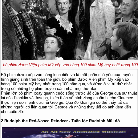
bộ phim được Viện phim Mỹ xếp vào hàng 100 phim Mỹ hay nhất trong 10
Bộ phim được xếp vào hàng kinh điển và là một phần chủ yếu của truyền
hình giáng sinh trên toàn thế giới, bộ phim được Viện phim Mỹ xếp vào
hàng 100 phim Mỹ hay nhất trong 100 năm qua, và đứng ở vị trí thứ nhất
trong số những bộ phim truyền cảm nhất mọi thời đại.
Phần lớn bộ phim xoay quanh cuộc sống trước đó của George qua sự thuật
lại của Franklin và Joseph, thiên thần vô hình đang chuẩn bị cho Clarence
thực hiện sứ mệnh cứu rỗi George. Qua đó khán giả có thể thấy tất cả
những người có liên quan tới George và những thay đổi do anh đem đến
cho cuộc đời.
2.Rudolph the Red-Nosed Reindeer - Tuần lộc Rudolph Mũi đỏ