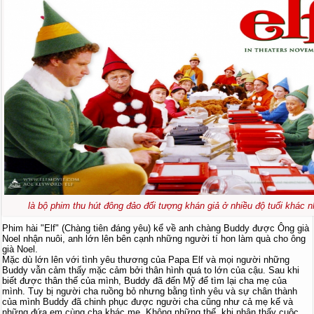
là bộ phim thu hút đông đảo đối tượng khán giả ở nhiều độ tuổi khác n
Phim hài "Elf" (Chàng tiên đáng yêu) kể về anh chàng Buddy được Ông già
Noel nhận nuôi, anh lớn lên bên cạnh những người tí hon làm quà cho ông
già Noel.
Mặc dù lớn lên với tình yêu thương của Papa Elf và mọi người những
Buddy vẫn cảm thấy mặc cảm bởi thân hình quá to lớn của cậu. Sau khi
biết được thân thế của mình, Buddy đã đến Mỹ để tìm lại cha mẹ của
mình. Tuy bị người cha ruồng bỏ nhưng bằng tình yêu và sự chân thành
của mình Buddy đã chinh phục được người cha cũng như cả mẹ kế và
những đứa em cùng cha khác mẹ. Không những thế, khi nhận thấy cuộc