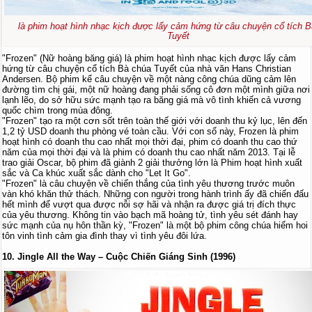
là phim hoạt hình nhạc kịch được lấy cảm hứng từ câu chuyện cổ tích 
Tuyết
"Frozen" (Nữ hoàng băng giá) là phim hoạt hình nhạc kịch được lấy cảm
hứng từ câu chuyện cổ tích Bà chúa Tuyết của nhà văn Hans Christian
Andersen. Bộ phim kể câu chuyện về một nàng công chúa dũng cảm lên
đường tìm chị gái, một nữ hoàng đang phải sống cô đơn một mình giữa nơi
lạnh lẽo, do sở hữu sức mạnh tạo ra băng giá mà vô tình khiến cả vương
quốc chìm trong mùa đông.
"Frozen" tạo ra một cơn sốt trên toàn thế giới với doanh thu kỷ lục, lên đến
1,2 tỷ USD doanh thu phòng vé toàn cầu. Với con số này, Frozen là phim
hoạt hình có doanh thu cao nhất mọi thời đại, phim có doanh thu cao thứ
năm của mọi thời đại và là phim có doanh thu cao nhất năm 2013. Tại lễ
trao giải Oscar, bộ phim đã giành 2 giải thưởng lớn là Phim hoạt hình xuất
sắc và Ca khúc xuất sắc dành cho "Let It Go".
"Frozen" là câu chuyện về chiến thắng của tình yêu thương trước muôn
vàn khó khăn thử thách. Những con người trong hành trình ấy đã chiến đấu
hết mình để vượt qua được nỗi sợ hãi và nhận ra được giá trị đích thực
của yêu thương. Không tin vào bạch mã hoàng tử, tình yêu sét đánh hay
sức mạnh của nụ hôn thần kỳ, "Frozen" là một bộ phim công chúa hiếm hoi
tôn vinh tình cảm gia đình thay vì tình yêu đôi lứa.
10. Jingle All the Way – Cuộc Chiến Giáng Sinh (1996)