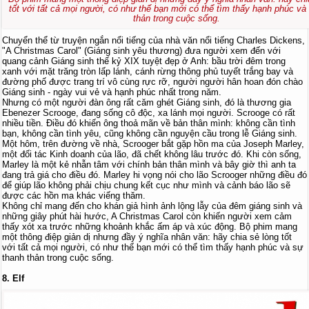
tốt với tất cả mọi người, có như thế bạn mới có thể tìm thấy hạnh phúc và
thản trong cuộc sống.
Chuyển thể từ truyện ngắn nổi tiếng của nhà văn nổi tiếng Charles Dickens,
"A Christmas Carol" (Giáng sinh yêu thương) đưa người xem đến với
quang cảnh Giáng sinh thế kỷ XIX tuyệt đẹp ở Anh: bầu trời đêm trong
xanh với mặt trăng tròn lấp lánh, cánh rừng thông phủ tuyết trắng bay và
đường phố được trang trí vô cùng rực rỡ, người người hân hoan đón chào
Giáng sinh - ngày vui vẻ và hạnh phúc nhất trong năm.
Nhưng có một người đàn ông rất căm ghét Giáng sinh, đó là thương gia
Ebenezer Scrooge, đang sống cô độc, xa lánh mọi người. Scrooge có rất
nhiều tiền. Điều đó khiến ông thoả mãn về bản thân mình: không cần tình
bạn, không cần tình yêu, cũng không cần nguyện cầu trong lễ Giáng sinh.
Một hôm, trên đường về nhà, Scrooger bắt gặp hồn ma của Joseph Marley,
một đối tác Kinh doanh của lão, đã chết không lâu trước đó. Khi còn sống,
Marley là một kẻ nhẫn tâm với chính bản thân mình và bây giờ thì anh ta
đang trả giá cho điều đó. Marley hi vọng nói cho lão Scrooger những điều đó
để giúp lão không phải chịu chung kết cục như mình và cảnh báo lão sẽ
được các hồn ma khác viếng thăm.
Không chỉ mang đến cho khán giả hình ảnh lộng lẫy của đêm giáng sinh và
những giây phút hài hước, A Christmas Carol còn khiến người xem cảm
thấy xót xa trước những khoảnh khắc ấm áp và xúc động. Bộ phim mang
một thông điệp giản dị nhưng đầy ý nghĩa nhân văn: hãy chia sẻ lòng tốt
với tất cả mọi người, có như thế bạn mới có thể tìm thấy hạnh phúc và sự
thanh thản trong cuộc sống.
8. Elf