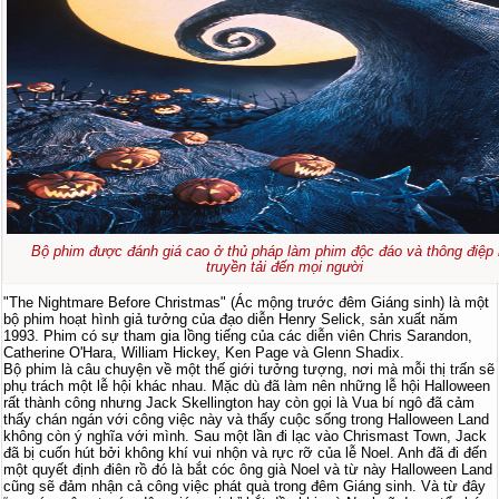
Bộ phim được đánh giá cao ở thủ pháp làm phim độc đáo và thông điệp
truyền tải đến mọi người
"The Nightmare Before Christmas" (Ác mộng trước đêm Giáng sinh) là một
bộ phim hoạt hình giả tưởng của đạo diễn Henry Selick, sản xuất năm
1993. Phim có sự tham gia lồng tiếng của các diễn viên Chris Sarandon,
Catherine O'Hara, William Hickey, Ken Page và Glenn Shadix.
Bộ phim là câu chuyện về một thế giới tưởng tượng, nơi mà mỗi thị trấn sẽ
phụ trách một lễ hội khác nhau. Mặc dù đã làm nên những lễ hội Halloween
rất thành công nhưng Jack Skellington hay còn gọi là Vua bí ngô đã cảm
thấy chán ngán với công việc này và thấy cuộc sống trong Halloween Land
không còn ý nghĩa với mình. Sau một lần đi lạc vào Chrismast Town, Jack
đã bị cuốn hút bởi không khí vui nhộn và rực rỡ của lễ Noel. Anh đã đi đến
một quyết định điên rồ đó là bắt cóc ông già Noel và từ này Halloween Land
cũng sẽ đảm nhận cả công việc phát quà trong đêm Giáng sinh. Và từ đây