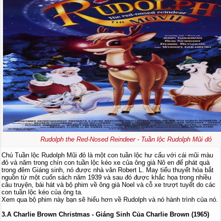
Rudolph the Red-Nosed Reindeer - Tuần lộc Rudolph Mũi đỏ
Chú Tuần lộc Rudolph Mũi đỏ là một con tuần lộc hư cấu với cái mũi màu
đỏ và năm trong chín con tuần lộc kéo xe của ông già Nô en để phát quà
trong đêm Giáng sinh, nó được nhà văn Robert L. May tiểu thuyết hóa bắt
nguồn từ một cuốn sách năm 1939 và sau đó được khắc họa trong nhiều
câu truyện, bài hát và bộ phim về ông già Noel và cỗ xe trượt tuyết do các
con tuần lộc kéo của ông ta.
Xem qua bộ phim này bạn sẽ hiểu hơn về Rudolph và nó hành trình của nó.
3.A Charlie Brown Christmas - Giáng Sinh Của Charlie Brown (1965)