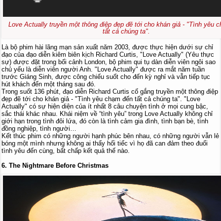
Love Actually truyền một thông điệp đẹp đẽ tới cho khán giả - "Tình yêu 
tất cả chúng ta".
Là bộ phim hài lãng mạn sản xuất năm 2003, được thực hiện dưới sự chỉ
đạo của đạo diễn kiêm biên kịch Richard Curtis, "Love Actually" (Yêu thực
sự) được đặt trong bối cảnh London, bộ phim qui tụ dàn diễn viên ngôi sao
chủ yếu là diễn viên người Anh. "Love Actually" được ra mắt năm tuần
trước Giáng Sinh, được công chiếu suốt cho đến kỳ nghỉ và vẫn tiếp tục
hút khách đến một tháng sau đó.
Trong suốt 136 phút, đạo diễn Richard Curtis cố gắng truyền một thông điệp
đẹp đẽ tới cho khán giả - "Tình yêu chạm đến tất cả chúng ta". "Love
Actually" có sự hiện diện của ít nhất 8 câu chuyện tình ở mọi cung bậc,
sắc thái khác nhau. Khái niệm về “tình yêu” trong Love Actually không chỉ
giới hạn trong tình đôi lứa, đó còn là tình cảm gia đình, tình bạn bè, tình
đồng nghiệp, tình người…
Kết thúc phim có những người hạnh phúc bên nhau, có những người vẫn lẻ
bóng một mình nhưng không ai thấy hối tiếc vì họ đã can đảm theo đuổi
tình yêu đến cùng, bất chấp kết quả thế nào.
6. The Nightmare Before Christmas