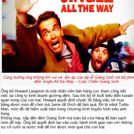
Cùng hưởng ứng không khí vui vẻ, ấm áp của dịp lễ Giáng Sinh với bộ phim
điển Jingle All the Way – Cuộc Chiến Giáng Sinh
Ông bố Howard Langston là một nhân viên bán hàng cực tham công tiếc
việc tại công ty kinh doanh giường đệm. Sau khi bỏ lỡ buổi biểu diễn karate
quan trọng của con trai, Howard quyết định chuộc lỗi bằng việc sẽ mua
bằng được món đồ chơi mà Jame rất thích để làm quà. Đó là robot Turbo
Man, món đồ rất hiếm xuất hiện trong chương trình truyền hình siêu anh
hùng.
Không may, sắp đến đêm Giáng Sinh mà toàn bộ cửa hàng đã bán sạch
món đồ này. Ông bố quyết định lao vào cuộc hành trình gian nan với những
sự cố cười ra nước mắt để tìm được món quà cho con trai.