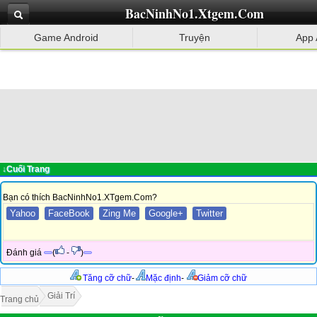
BacNinhNo1.Xtgem.Com
Game Android
Truyện
App 
↓Cuối Trang
Bạn có thích BacNinhNo1.XTgem.Com?
Yahoo
FaceBook
Zing Me
Google+
Twitter
Đánh giá
(
-
)
Tăng cỡ chữ
-
Mặc định
-
Giảm cỡ chữ
Giải Trí
Trang chủ