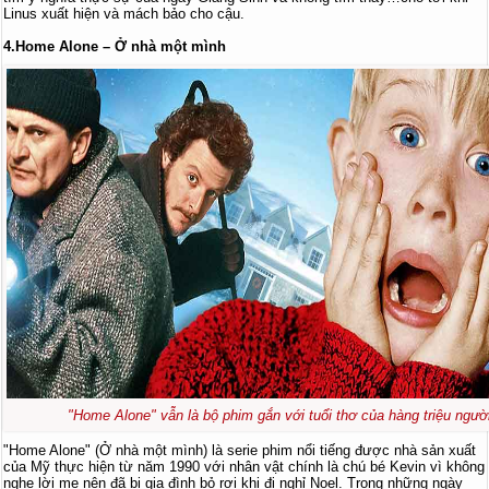
Linus xuất hiện và mách bảo cho cậu.
4.Home Alone – Ở nhà một mình
"Home Alone" vẫn là bộ phim gắn với tuổi thơ của hàng triệu ngườ
"Home Alone" (Ở nhà một mình) là serie phim nổi tiếng được nhà sản xuất
của Mỹ thực hiện từ năm 1990 với nhân vật chính là chú bé Kevin vì không
nghe lời mẹ nên đã bị gia đình bỏ rơi khi đi nghỉ Noel. Trong những ngày