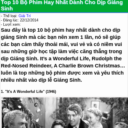
Top 10 Bộ Phim Hay Nhất Dành Cho Dịp Giáng
Sinh
- Thể loại:
Giải Trí
- Đăng lúc: 22/12/2014
- Lượt xem:
Sau đây là top 10 bộ phim hay nhất dành cho dịp
giáng Sinh mà các bạn nên xem 1 lần, nó sẽ giúp
các bạn cảm thấy thoải mái, vui vẻ và có niềm vui
sau những giờ học tập làm việc căng thẳng trong
dịp Giáng Sinh. It’s a Wonderful Life, Rudolph the
Red-Nosed Reindeer, A Charlie Brown Christmas…
luôn là top những bộ phim được xem và yêu thích
nhiều nhất vào dịp lễ Giáng Sinh.
1. "It's A Wonderful Life" (1946)