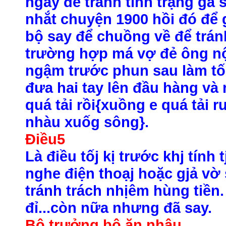
ngay để tránh tình trạng gà
nhắt chuyện 1900 hồi đó để g
bộ say để chuồng về để tránh 
trường hợp má vợ đẻ ông nộ
ngậm trước phun sau làm tố
đưa hai tay lên đầu hàng và n
quá tải rồi{xuồng e quá tải
nhàu xuốg sông}.
Điều5
Là điều tốj kị trước khj tính 
nghe điện thoạj hoặc gjả vờ
tránh trách nhịêm hùng tiền. 
đỉ...còn nữa nhưng đã say.
Bộ trưởng bộ ăn nhậu