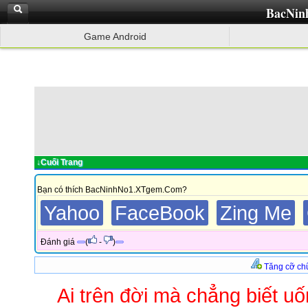
BacNin
Game Android
↓Cuối Trang
Bạn có thích BacNinhNo1.XTgem.Com?
Yahoo
FaceBook
Zing Me
Đánh giá
(
-
)
Tăng cỡ ch
Ai trên đời mà chẳng biết uô