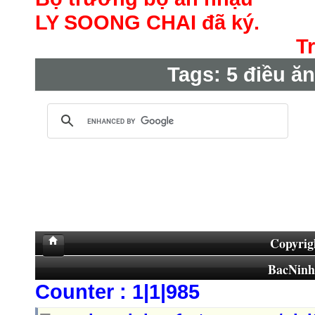
LY SOONG CHAI đã ký.
T
Tags:
5 điều ă
Copyrig
BacNin
Counter : 1|1|985