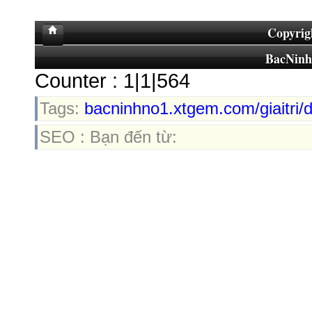
Copyrig
BacNin
Counter : 1|1|564
Tags:
bacninhno1.xtgem.com/giaitri/
SEO : Bạn đến từ: