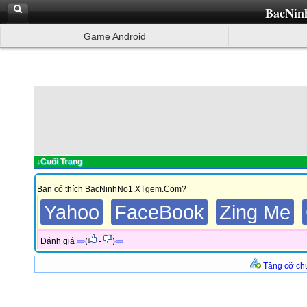
BacNin
Game Android
↓Cuối Trang
Bạn có thích BacNinhNo1.XTgem.Com?
Yahoo
FaceBook
Zing Me
Đánh giá
(
-
)
Tăng cỡ ch