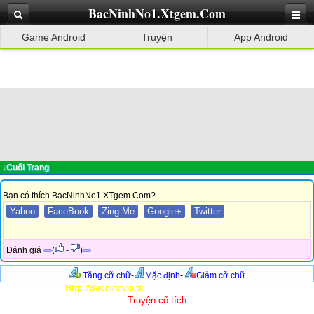
BacNinhNo1.Xtgem.Com
Game Android
Truyện
App Android
↓Cuối Trang
Bạn có thích BacNinhNo1.XTgem.Com?
Yahoo
FaceBook
Zing Me
Google+
Twitter
Đánh giá
(
-
)
Tăng cỡ chữ
-
Mặc định
-
Giảm cỡ chữ
Http://Bacninhvip.tk
Truyện cổ tích