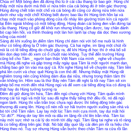
Chúa ơi! Một bóng đen đã đứng thù lù ở cái cầu thang từ bao giờ. Hùng chỉ
thấy một nửa dưới mà thôi vì nửa trên của cái bóng đó ở trên gác thượng.
Hùng đứng chết trân một chổ và cái bóng đó cũng cứ đứng nửa trên nửa
dưới như vậy một chổ! Không biết được bao lâu thì Hùng tỉnh hồn lại và
chạy một mạch vào phòng đóng cửa rồi nhảy lên giường trùm kín cả người
lạị Bên ngoài không có một tiếng động, Hùng đoán cái bóng đen vẫn đứng tại
cầu thang. Hùng cố giữ để khỏi run nhưng không cầm được, tay chân đánh
bò cạp liên hồi, và thỉnh thoảng một làn hơi lạnh lại chạy dài dọc theo xương
sống của mình!
Sáng đó khi xuống ăn điểm tâm Hùng chỉ dám nói với bố mẹ nuôi là hình
như có tiếng động lạ Ở trên gác thượng. Cả hai nghe, im lặng một chút rồi
nói là có lẽ tiếng động do chuột gây ra, để khi Hùng đi học thì ở nhà bố sẽ
lên dọn dẹp trên đó xem có ổ chuột nào không. Tuy thế đến trường Hùng
cũng kể cho Tâm _ người bạn thân Việt Nam của mình _ nghe về chuyện
mà Hùng đã nghe và gặp trong mấy ngày quạ Tâm là một người mạnh dạn,
chẳng bao giờ tin vào ma quỷ cả. Khi nghe Hùng kể về chuyện này, Tâm liền
phá lên cười và chọc quê Hùng là con thỏ đế. Nhưng thấùy mặt Hùng rất
nghiêm trọng nên cũng không dám đùa dai nữa, nhưng trong thâm tâm thì
vẫn không tin. Hôm sau là thứ Bảy nên Tâm đề nghị là tối nay Tâm sẽ xin
phép bố mẹ mình đến nhà Hùng ngủ và để xem cái tiếng động kia có đúng là
thật hay do Hùng tưởng tượng rạ
Đêm đó giữ đúng lời hứa, Tâm đến ngủ chung với Hùng. Tâm quấn mình
trong cái túi ngủ và một lúc sau đã nghe thấy tiếng thở đều rồi, nó đã ngủ
ngon lành. Hùng thì vẫn trằn trọc chưa ngủ được thì tiếng động trên gác
thượng đã vang lên. Hùng cố nén nỗi sợ hãi trườn người xuống sàn nhà và
bò tới chổ Tâm nằm. Lay lay một lúc Tâm mới cựa mình, tay dụi mắt hỏi
"Gì đó?". Hùng dơ tay lên môi ra dấu im lặng rồi chỉ lên trần nhà. Tâm lúc
này mới sực nhớ ra cái lý do mình tới đây ngủ. Tâm lắng tai nghe và rỏ ràng
là co tiếng động trên gác thật. Nó bật dậy quơ lấy cái đèn pin rồi ra hiệu cho
Hùng theo nó. Tuy sợ nhưng Hùng vẫn bước theo chân Tâm ra cửa rồi lần