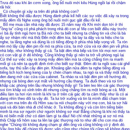
Trưa đó sau khi ăn cơm xong, ông bố nuôi mới kêu Hùng ngồi lại rồi chậm
rãi hỏi:
_ Có chuyện gì xảy ra trên đó phải không con?
Biết không thể dấu được Hùng đành phải kể hết các sự việc đã xảy ra trong
mấy đêm rồị Nghe xong ông bố nuôi mới gục gặt đầu rồi kể:
_ Bố mẹ mua căn nhà này đã được 15 năm nay rồị Khi mới dọn tới ở thì
"ông ta" cũng có phá phách trong nhà đó con ạ! Mẹ con biết điều này trước
vì bà ấy tỉnh ngủ hơn tạ Bà nói cho ta biết nhưng ta chẳng tin và cho là bà
ấy sợ nhảm nhí mà thôị Đến một đêm kia, bà lay ta dậy và ra hiệu cho ta
nghe, ta lắng nghe và đúng là có tiếng động ở phía nhà bếp vọng về. Ta rón
rén mò lấy cây đèn pin rồi mò ra phía cửa, ta mở cửa và rọi đèn pin về phía
nhà bếp, như không thấy gì cả. Ta bật đèn nhà bếp và tìm tòi mọi nơi xem
có con vật gì ở đó không. Cũng không thấy gì nên ta trở về phòng ngủ lạị
Cứ thế sự việc xảy ra trong mấy đêm liền mà ta cũng chẳng tìm ra manh
mối gì cả nên ta quyết định rình cho biết sự thật. Đêm đó ta ngồi sau cái ghế
sofa, tay thủ sẵn cây đèn pin. Khoảng gần nửa đêm ta nghe tiếng động và
tiếng lịch kịch leng keng của ly chén chạm nhau, ta ngó ra và thấy một bóng
đen đang mở các cửa của cabinet. Ta nhào ra và bật đèn pin về hướng đó,
nhưng cái bóng đen vụt mất về hướng cầu thang. Ta đuổi theo và rọi tìm
khắp các phòng trên lầu nhưng không thấy gì! Ta bèn leo lên cái gác thượng
soi tìm khắp xó xỉnh trên đó nhưng cũng chẳng tìm ra một bóng ai cả. Một
điều làm ta hơi rùn mình là khi ta ở trên cái gác đó ta cảm thấy như là có ai
đang nhìn theo dõi ta vậy đó. Ta lui trở xuống và tin là mình đãû chạm trán
với con ma trên đo rồị Hôm sau ta nói chuyện này với mẹ con, bà ta sợ hãi
quá và đòi bán nhà đi chổ khác ở. Ta không đồng ý và còn lớn tiếng biện
minh là ma sợ người chứ người không sợ ma! Bằng chứng là khi nó thấy ta
là nó biến mất chứ có dám làm gì ta đâu! Nó chỉ nhát những ai sợ nó mà
thôị Chập tối hôm sau ta lên lại gác thượng nói to như để cho con ma đó
nghe "Chúng tôi không đụng chạm gì đến ông và cũng không có ý định đó.
Vậy ông hãy để chúng tôi được yên cũng như chúng tôi cũng sẽ không đụng