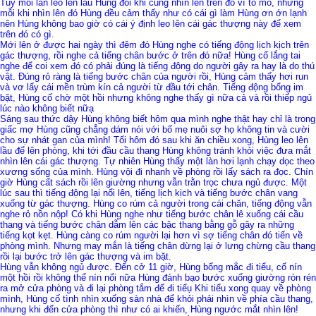
Tuy mỗi lần leo lên lầu Hùng đôi khi cũng nhìn lên trên đó vì tò mò, nhưng
mỗi khi nhìn lên đó Hùng đều cảm thấy như có cái gì làm Hùng ơn ớn lạnh
nên Hùng không bao giờ có cái ý định leo lên cái gác thượng này để xem
trên đó có gì.
Mới lên ở được hai ngày thì đêm đó Hùng nghe có tiếng động lịch kịch trên
gác thượng, rồi nghe cả tiếng chân bước ở trên đó nữa! Hùng cố lắng tai
nghe để coi xem đó có phải đúng là tiếng động do người gây ra hay là do thú
vật. Đúng rỏ ràng là tiếng bước chân của người rồi, Hùng cảm thấy hơi run
và vơ lấy cái mền trùm kín cả người từ đầu tới chân. Tiếng động bổng im
bặt, Hùng cố chờ một hồi nhưng không nghe thấy gì nữa cả và rồi thiếp ngủ
lúc nào không biết nữạ
Sáng sau thức dậy Hùng không biết hôm qua mình nghe thật hay chỉ là trong
giấc mợ Hùng cũng chẳng dám nói với bố mẹ nuôi sợ họ không tin và cười
cho sự nhát gan của mình! Tối hôm đó sau khi ăn chiều xong, Hùng leo lên
lầu để lên phòng, khi tới đầu cầu thang Hùng không tránh khỏi việc đưa mắt
nhìn lên cái gác thượng. Tự nhiên Hùng thấy một làn hơi lạnh chạy dọc theo
xương sống của mình. Hùng vội đi nhanh về phòng rồi lấy sách ra đọc. Chín
giờ Hùng cất sách rồi lên giường nhưng vẫn trằn trọc chưa ngủ được. Một
lúc sau thì tiếng động lại nổi lên, tiếng lịch kịch và tiếng bước chân vang
xuống từ gác thượng. Hùng co rúm cả người trong cái chăn, tiếng động vẫn
nghe rỏ nồn nộp! Có khi Hùng nghe như tiếng bước chân lê xuống cái cầu
thang và tiếng bước chân dẫm lên các bậc thang bằng gỗ gây ra những
tiếng kọt kẹt. Hùng càng co rúm người lại hơn vì sợ tiếng chân đó tiến về
phòng mình. Nhưng may mắn là tiếng chân dừng lại ở lưng chừng cầu thang
rồi lại bước trở lên gác thượng và im bặt.
Hùng vẫn không ngủ được. Đến cở 11 giờ, Hùng bổng mắc đi tiểu, cố nín
một hồi rồi không thể nín nổi nữa Hùng đánh bạo bước xuống giường rón rén
ra mở cửa phòng và đi lại phòng tắm để đi tiểụ Khi tiểu xong quay về phòng
mình, Hùng cố tình nhìn xuống sàn nhà để khỏi phải nhìn về phía cầu thang,
nhưng khi đến cửa phòng thì như có ai khiến, Hùng ngước mắt nhìn lên!