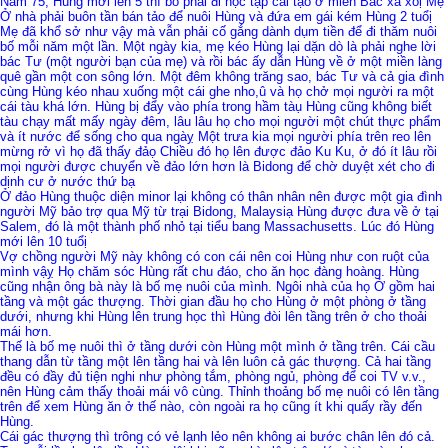
Năm 75, Hùng mới lên 5 thì bố phải đi học tập cải tạo ở miền Bắc xa xôị Mẹ
Ở nhà phải buôn tần bán tảo để nuôi Hùng và đứa em gái kém Hùng 2 tuổị
Mẹ đã khổ sở như vậy mà vẫn phải cố gắng dành dụm tiền để đi thăm nuôi
bố mỗi năm một lần. Một ngày kia, mẹ kéo Hùng lại dặn dò là phải nghe lời
bác Tư (một người bạn của mẹ) và rồi bác ấy dẫn Hùng về ở một miền làng
quê gần một con sông lớn. Một đêm không trăng sao, bác Tư và cả gia đình
cùng Hùng kéo nhau xuống một cái ghe nho,û và họ chở mọi người ra một
cái tàu khá lớn. Hùng bị đẩy vào phía trong hầm tàụ Hùng cũng không biết
tàu chạy mất mấy ngày đêm, lâu lâu họ cho mọi người một chút thực phẩm
và ít nước để sống cho qua ngàỵ Một trưa kia mọi người phía trên reo lên
mừng rở vì họ đã thấy đảọ Chiều đó họ lên được đảo Ku Ku, ở đó ít lâu rồi
mọi người được chuyển về đảo lớn hơn là Bidong để chờ duyệt xét cho đi
dịnh cư ở nước thứ bạ
Ở đảo Hùng thuộc diện minor lại không có thân nhân nên được một gia đình
người Mỹ bảo trợ qua Mỹ từ trại Bidong, Malaysiạ Hùng được đưa về ở tại
Salem, đó là một thành phố nhỏ tại tiểu bang Massachusetts. Lúc đó Hùng
mới lên 10 tuổị
Vợ chồng người Mỹ này không có con cái nên coi Hùng như con ruột của
mình vậỵ Họ chăm sóc Hùng rất chu đáo, cho ăn học đàng hoàng. Hùng
cũng nhận ông bà này là bố mẹ nuôi của mình. Ngôi nhà của họ Ở gồm hai
tầng và một gác thượng. Thời gian đầu họ cho Hùng ở một phòng ở tầng
dưới, nhưng khi Hùng lên trung học thì Hùng đòi lên tầng trên ở cho thoải
mái hơn.
Thế là bố mẹ nuôi thì ở tầng dưới còn Hùng một mình ở tầng trên. Cái cầu
thang dẫn từ tầng một lên tầng hai và lên luôn cả gác thượng. Cả hai tầng
đều có đầy đủ tiện nghi như phòng tắm, phòng ngủ, phòng để coi TV v.v.,
nên Hùng cảm thấy thoải mái vô cùng. Thỉnh thoảng bố mẹ nuôi có lên tầng
trên để xem Hùng ăn ở thế nào, còn ngoài ra họ cũng ít khi quấy rầy đến
Hùng.
Cái gác thượng thì trông có vẻ lạnh lẻo nên không ai bước chân lên đó cả.