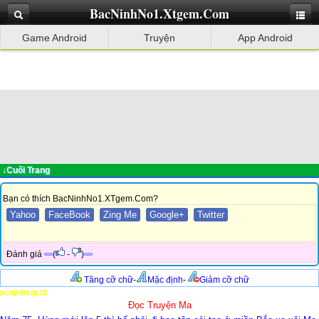
BacNinhNo1.Xtgem.Com
Game Android
Truyện
App Android
↓Cuối Trang
Bạn có thích BacNinhNo1.XTgem.Com?
Yahoo
FaceBook
Zing Me
Google+
Twitter
Đánh giá
(
-
)
Tăng cỡ chữ
-
Mặc định
-
Giảm cỡ chữ
inhvip.tk
Đọc Truyện Ma