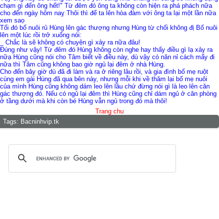
chạm gì đến ông hết!" Từ đêm đó ông ta không còn hiện ra phá phách nữa
cho đến ngày hôm naỵ Thôi thì để ta lên hòa đàm với ông ta lại một lần nữa
xem saọ
Tối đó bố nuôi rủ Hùng lên gác thượng nhưng Hùng từ chối không đị Bố nuôi
lên một lúc rồi trở xuống nói:
_ Chắc là sẽ không có chuyện gì xảy ra nữa đâu!
Đúng như vậy! Từ đêm đó Hùng không còn nghe hay thấy điều gì lạ xảy ra
nữạ Hùng cũng nói cho Tâm biết về điều này, dù vậy có năn nỉ cách mấy đi
nữa thì Tâm cũng không bao giờ ngủ lại đêm ở nhà Hùng.
Cho đến bây giờ dù đã đi làm và ra ở riêng lâu rồi, và gia đình bố mẹ ruột
cùng em gái Hùng đã qua bên này, nhưng mỗi khi về thăm lại bố mẹ nuôi
của mình Hùng cũng không dám leo lên lầu chứ đừng nói gì là leo lên căn
gác thượng đó. Nếu có ngủ lại đêm thì Hùng cũng chỉ dám ngủ ở căn phòng
ở tầng dưới mà khi còn bé Hùng vẫn ngủ trong đó mà thôi!
Trang chu
Tags:
Bacninhvip.tk