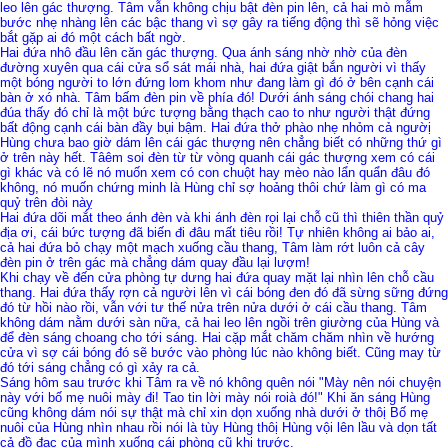
leo lên gác thượng. Tâm vẫn không chịu bật đèn pin lên, cả hai mò mẫm
bước nhẹ nhàng lên các bậc thang vì sợ gây ra tiếng động thì sẽ hỏng việc
bắt gặp ai đó một cách bất ngờ.
Hai đứa nhô đầu lên căn gác thượng. Qua ánh sáng nhờ nhờ của đèn
đường xuyên qua cái cửa sổ sát mái nhà, hai đứa giật bắn người vì thấy
một bóng người to lớn đứng lom khom như đang làm gì đó ở bên cạnh cái
bàn ở xó nhà. Tâm bấm đèn pin về phía đó! Dưới ánh sáng chói chang hai
đúa thấy đó chỉ là một bức tượng bằng thạch cao to như người thật đứng
bất động cạnh cái bàn đầy bụi bậm. Hai đứa thở phào nhẹ nhỏm cả ngườị
Hùng chưa bao giờ dám lên cái gác thượng nên chẳng biết có những thứ gì
ở trên này hết. Tâêm soi đèn từ từ vòng quanh cái gác thượng xem có cái
gì khác và có lẽ nó muốn xem có con chuột hay mèo nào lẩn quẩn đâu đó
không, nó muốn chứng minh là Hùng chỉ sợ hoảng thôi chứ làm gì có ma
quỷ trên đòi nàỵ
Hai đứa dõi mắt theo ánh đèn và khi ánh đèn rọi lại chỗ cũ thì thiên thần quỷ
địa ơi, cái bức tượng đã biến đi đâu mất tiêu rồi! Tự nhiên không ai bảo ai,
cả hai đứa bỏ chạy một mạch xuống cầu thang, Tâm làm rớt luôn cả cây
đèn pin ở trên gác mà chẳng dám quay đầu lại lượm!
Khi chạy về đến cửa phòng tự dưng hai đứa quay mặt lại nhìn lên chỗ cầu
thang. Hai đứa thấy rợn cả người lên vì cái bóng đen đó đã sừng sững đứng
đó từ hồi nào rồi, vẫn với tư thế nửa trên nửa dưới ở cái cầu thang. Tâm
không dám nằm dưới sàn nữa, cả hai leo lên ngồi trên giường của Hùng và
để đèn sáng choang cho tới sáng. Hai cặp mắt chăm chăm nhìn về hướng
cửa vì sợ cái bóng đó sẽ bước vào phòng lúc nào không biết. Cũng may từ
đó tới sáng chẳng có gì xảy ra cả.
Sáng hôm sau trước khi Tâm ra về nó không quên nói "Mày nên nói chuyện
này với bố mẹ nuôi mày đi! Tao tin lời mày nói roià đó!" Khi ăn sáng Hùng
cũng không dám nói sự thật mà chỉ xin dọn xuống nhà dưới ở thôị Bố mẹ
nuôi của Hùng nhìn nhau rồi nói là tùy Hùng thôị Hùng vội lên lầu và dọn tất
cả đồ đạc của mình xuống cái phòng cũ khi trước.