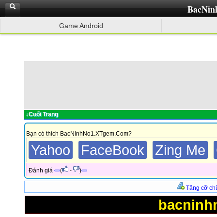
BacNin
Game Android
↓Cuối Trang
Bạn có thích BacNinhNo1.XTgem.Com?
Yahoo
FaceBook
Zing Me
Đánh giá
(
-
)
Tăng cỡ ch
bacninh