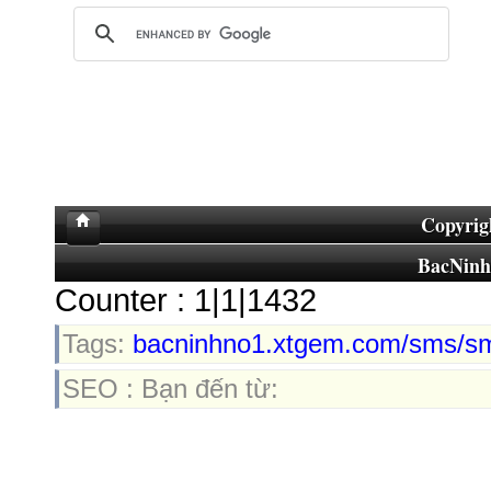
Copyrig
BacNin
Counter : 1|1|1432
Tags:
bacninhno1.xtgem.com/sms/sm
SEO : Bạn đến từ: