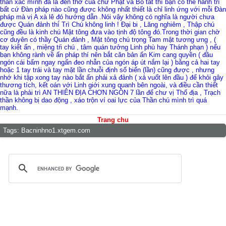
thân xác mình đă là đền thờ của chư Phật và Bồ tát thí bạn có thể hành trì
bất cứ Đàn pháp nào cũng được không nhất thiết là chỉ linh ứng với mỗi Đàn
pháp mà vị A xà lê đó hướng dẫn .Nói vậy không có nghĩa là người chưa
được Quán đảnh thì́ Trì Chú không linh ! Đại bi , Lăng nghiêm , Thập chú
cũng đều là kinh chú Mật tông đưa vào tịnh độ tông đó.Trong thời gian chờ
cơ duyên có thầy Quán đảnh , Mật tông chú trọng Tam mật tương ưng , (
tay kiết ấn , miệng tŕi chú , tâm quán tưởng Linh phù hay Thánh phạn ) nếu
bạn không rành về ấn pháp thí nên bắt căn bản ấn Kim cang quyền ( đầu
ngón cái bấm ngay ngấn đeo nhẫn của ngón áp út nắm lại ) bằng cả hai tay
hoặc 1 tay trái và tay mặt lần chuỗi định số biến (lần) cũng được , nhưng
nhớ khi tập xong tay nào bắt ấn phải xả đảnh ( xả vuốt lên đầu ) để khỏi gây
thương tích, kết oán với Linh giới xung quanh bên ngoài, và điều cần thiết
nữa là phải trì AN THIÊN ĐỊA CHƠN NGÔN 7 lần để chư vị Thổ địa , Trạch
thần không bị dao động , xáo trộn ví oai lực của Thần chú mình trì quá
mạnh.
Trang chu
Tags:
Bacninhno1.xtgem.com