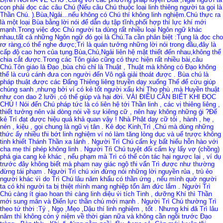
cọn phải đọc các câu Chú (Nếu câu Chú thuộc loại linh thiêng người ta gọi là
Thần Chú. ).Bùa,Ngải...nếu không có Chú thí không linh nghiệm.Chú thực ra
là một loại Bùa bằng lời nói để dẫn dụ tập tĩnh,phối hợp thí lực khí mới
mạnh.Trong việc đọc Chú người ta dùng rất nhiều loại Ngôn ngữ khác
nhau,tất cả những Ngôn ngữ đó gọi là Chú.Ta cần phân biệt :Tụng là đọc cho
rơ ràng,có thể nghe được;Trì là quán tưởng những lời nói trong đầu,đây là
cấp độ cao hơn của tụng.Bùa,Chú,Ngải liên hệ mật thiết đến nhau,không thể
chia cắt được.Trong các Tôn giáo cũng có thực hiện rất nhiều bài,câu
Chú.Tôn giáo là Đạo ,bùa chú chỉ là Thuật , Thuật mà không có Đạo không
thể là cưú cánh đưa con người đến Vô ngă giải thoát được . Bùa chú là
pháp thuật được các Đấng Thiêng liêng truyền dạy xuống Thế để cứu giúp
chúng sanh ,nhưng bởi ví có kẻ tốt người xấu khi Thọ phù ,mà Huyền thuật
như con dao 2 lưỡi ,có thể giúp và hại đời. VÀI ĐIỀU CẦN BIẾT KHI ĐỌC
CHÚ ! Nói đến Chú pháp tức là có liên hệ tới Thần linh , các vị thiêng liêng ,
thiết tưởng nên vài dòng nói về sự kiêng cữ , nên hay không những ǵi ?Để
kẻ Trí đạt được hiệu quả khả quan vậy ! Nhà Phật dạy cữ tỏi , hành , hẹ ,
nén , kiệu , gọi chung là ngũ vị tân . Kẻ đọc Kinh,Trì ,Chú mà dùng những
thức ấy nhiều th́i bớt linh nghiệm ví nó làm tăng lòng dục và uế trược không
tinh khiết Thánh Thần xa lánh . Người Trì Chú cấm kỵ bất hiếu hỗn hào với
cha mẹ thí phép không linh . Người Tŕi Chú tuyệt đối cấm kỵ lấy vợ (chồng)
phá gia cang kẻ khác , nếu phạm mà Trì có thể còn tác hại ngược lại , ví dụ
trước đây không biết mà phạm nay giác ngộ th́i vẩn Trì được như thường
đừng tái phạm . Người Trì chú xin đừng nói những lời nguyền rủa , trù ẻo
người khác v́ì do Trì Chú lâu năm khẩu có thần ứng , nếu mình quở người
ta có khi người ta bị thiệt ḿình mang nghiệp tổn âm đức lắm . Người Trì
Chú càng ít giao hoan thì càng linh diệu v́i tích Tinh , dưỡng Khí thì Thần
mới sung măn và Điển lực thần chú mới mạnh . Người Trì Chú thường Trì
theo tứ thời :Tý , Ngọ ,Mẹo ,Dậu thí linh nghiệm , tốt . Nhưng khi đă Trì lâu
năm thì không còn ý niệm về thời gian nữa và không cần ngồi trước Đạo