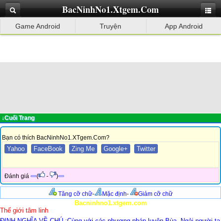
BacNinhNo1.Xtgem.Com
Game Android
Truyện
App Android
↓Cuối Trang
Bạn có thích BacNinhNo1.XTgem.Com?
Yahoo
FaceBook
Zing Me
Google+
Twitter
Đánh giá
(
-
)
Tăng cỡ chữ
-
Mặc định
-
Giảm cỡ chữ
Bacninhno1.xtgem.com
Thế giới tâm linh
ĐỊNH NGHĨA VỀ CHÚ :Cùng với các phương pháp luyện Bùa ,Ngải người ta