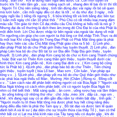
tràng , Bàn thờ . Khi đi đứng nằm ngồi đều được cả .Còn mới luyện th́i
trước khi Trì nên tắm gội , súc miệng sạch sẽ , nhang đèn lể bái rồi trì thí tốt
. Người Trì Chú nên siêng năng , tinh tấn đừng đọc vài ngày rồi bỏ sẽ quen
mà lười luôn , cần mỗi ngày đều có đọc là tốt , ví dụ như đọc 3 ngày , mỗi
ngày ngồi lâu 1 tiếng rồi ngưng 5 , 6 bữa không tốt và linh bằng đọc liên tục
1 tuần mổi ngày chỉ cần 10 phút thôi ." Phù Chú có rất nhiều loại,mang đậm
màu sắc Tôn giáo từ thời Cổ đại,nhiều câu Chú không ai hiểu nổi là nói gí ?
Nhưng đại đa số thường là dịch theo âm,trong đó Chú Đại bi của nhà Phật là
một điển hình .Lời Chú được nhập từ bên ngoài vào,ngoài tác dụng về mặt
Tín ngưỡng,còn giúp cho con người ta thả lỏng cơ thể,nhập Tĩnh.Thực ra đó
là một loại Khí công bằng lời.Trong Đạo Phật có Phái Mật tông giáo là phái
hay thực hiện các câu Chú.Mật tông Phật giáo chia ra 5 bộ : 1) Linh phù ,
đàn pháp Phật bộ do chư Phật giới thiệu hay tuyên thuyết. 2) Linh phù , đàn
pháp Liên hoa bộ do chư Bồ tát từ sơ Địa đến Thập Địa giới thiệu , tuyên
thuyết. 3) Linh phù , đàn pháp Kim cang bộ do chư vị Kim cang Thánh chúng
, hoặc Bát vạn tứ Thiên Kim cang thần giới thiệu , tuyên thuyết dưới các
hính thức Kim cang phẫn nộ , Kim cang Đại định v.v...( Kim cang bộ cũng
tức là Phật bộ ). 4)Linh phù , đàn pháp bảo bộ do chư Thiên , Tiên chúng
giới thiệu , tuyên tuyết ( bùa Lổ ban , Mao sơn , Côn luân , Vạn pháp qui
tông v.v...). 5)Linh phù , đàn pháp yết ma bộ do chư Quỷ thần giới thiệu như
các phái bùa ngải thiểu số Mán , Mường ,Hời (Chăm ),Rừng rú , Đồng cốt
v.v..." Làm cách nào để phân biệt những người có xài Bùa,Ngải ? "Người xài
Bùa Ngải không có cách nhìn phân biệt; chỉ có người luyện Bùa Ngải thì
nhìn có thể biết thôi : Mắt sáng quắc , ăn cơm , uống rượu hay vái lầm thầm
, ăn uống kiêng cữ những thứ như : chó ,trâu ,mèo ,khỉ , dấp cá , ngọ om ,
khế , khi đang ngủ say có ai đến gần đầu nằm tự nhiên bật dậy , tỉnh giấc ."
"Người muốn tu tŕi theo Mật tông mà được phát huy hết công năng diệu
dụng điều đầu tiên là phải thọ Tam quy y , Bồ tát đạo và được làm lể quán
đảnh bởi A xà lê sư ( đại diện cho sự truyền thừa của thầy Tổ ) , bạn có thể
nhờ bất cứ vị Lạt ma khả kính nào của Tây tạng nếu có duyên gặp , khi đó