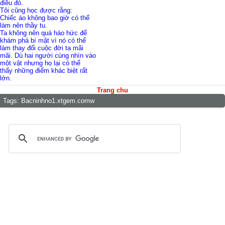
điều đó.
Tôi cũng học được rằng:
Chiếc áo không bao giờ có thể
làm nên thầy tu.
Ta không nên quá háo hức để
khám phá bí mật vì nó có thể
làm thay đổi cuộc đời ta mãi
mãi. Dù hai người cùng nhìn vào
một vật nhưng họ lại có thể
thấy những điểm khác biệt rất
lớn.
Trang chu
Tags:
Bacninhno1.xtgem.comw