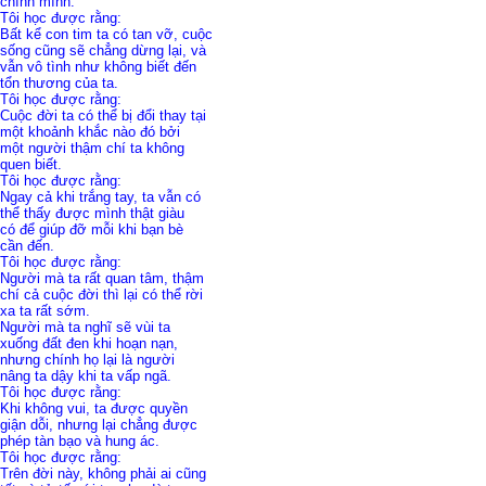
chính mình.
Tôi học được rằng:
Bất kể con tim ta có tan vỡ, cuộc
sống cũng sẽ chẳng dừng lại, và
vẫn vô tình như không biết đến
tổn thương của ta.
Tôi học được rằng:
Cuộc đời ta có thể bị đổi thay tại
một khoảnh khắc nào đó bởi
một người thậm chí ta không
quen biết.
Tôi học được rằng:
Ngay cả khi trắng tay, ta vẫn có
thể thấy được mình thật giàu
có để giúp đỡ mỗi khi bạn bè
cần đến.
Tôi học được rằng:
Người mà ta rất quan tâm, thậm
chí cả cuộc đời thì lại có thể rời
xa ta rất sớm.
Người mà ta nghĩ sẽ vùi ta
xuống đất đen khi hoạn nạn,
nhưng chính họ lại là người
nâng ta dậy khi ta vấp ngã.
Tôi học được rằng:
Khi không vui, ta được quyền
giận dỗi, nhưng lại chẳng được
phép tàn bạo và hung ác.
Tôi học được rằng:
Trên đời này, không phải ai cũng