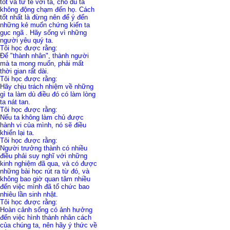
tốt và tử tế với ta, cho dù ta
không động chạm đến họ. Cách
tốt nhất là đừng nên để ý đến
những kẻ muốn chứng kiến ta
gục ngã . Hãy sống vì những
người yêu quý ta.
Tôi học được rằng:
Để "thành nhân", thành người
mà ta mong muốn, phải mất
thời gian rất dài.
Tôi học được rằng:
Hãy chịu trách nhiệm về những
gì ta làm dù điều đó có làm lòng
ta nát tan.
Tôi học được rằng:
Nếu ta không làm chủ được
hành vi của mình, nó sẽ điều
khiển lại ta.
Tôi học được rằng:
Người trưởng thành có nhiều
điều phải suy nghĩ với những
kinh nghiệm đã qua, và có được
những bài học rút ra từ đó, và
không bao giờ quan tâm nhiều
đến việc mình đã tổ chức bao
nhiêu lần sinh nhật.
Tôi học được rằng:
Hoàn cảnh sống có ảnh hưởng
đến việc hình thành nhân cách
của chúng ta, nên hãy ý thức về