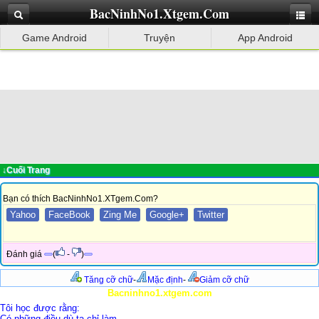
BacNinhNo1.Xtgem.Com
Game Android
Truyện
App Android
↓Cuối Trang
Bạn có thích BacNinhNo1.XTgem.Com?
Yahoo
FaceBook
Zing Me
Google+
Twitter
Đánh giá
(
-
)
Tăng cỡ chữ
-
Mặc định
-
Giảm cỡ chữ
Bacninhno1.xtgem.com
Tôi học được rằng:
Có những điều dù ta chỉ làm