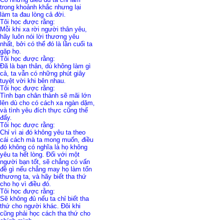
trong khoảnh khắc nhưng lại
làm ta đau lòng cả đời.
Tôi học được rằng:
Mỗi khi xa rời người thân yêu,
hãy luôn nói lời thương yêu
nhất, bởi có thể đó là lần cuối ta
gặp họ.
Tôi học được rằng:
Đã là bạn thân, dù không làm gì
cả, ta vẫn có những phút giây
tuyệt vời khi bên nhau.
Tôi học được rằng:
Tình bạn chân thành sẽ mãi lớn
lên dù cho có cách xa ngàn dặm,
và tình yêu đích thực cũng thế
đấy.
Tôi học được rằng:
Chỉ vì ai đó không yêu ta theo
cái cách mà ta mong muốn, điều
đó không có nghĩa là họ không
yêu ta hết lòng. Đối với một
người bạn tốt, sẽ chẳng có vấn
đề gì nếu chẳng may họ làm tổn
thương ta, và hãy biết tha thứ
cho họ vì điều đó.
Tôi học được rằng:
Sẽ không đủ nếu ta chỉ biết tha
thứ cho người khác. Đôi khi
cũng phải học cách tha thứ cho