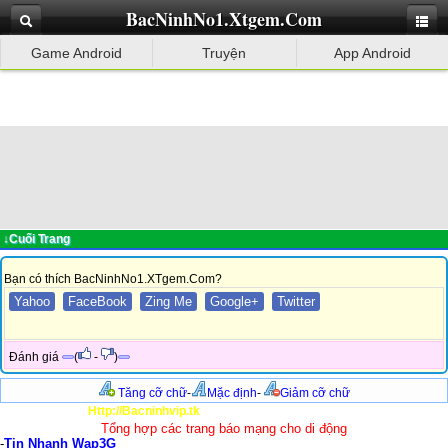
BacNinhNo1.Xtgem.Com
Game Android
Truyện
App Android
↓Cuối Trang
Bạn có thích BacNinhNo1.XTgem.Com?
Yahoo
FaceBook
Zing Me
Google+
Twitter
Đánh giá
(
-
)
Tăng cỡ chữ
-
Mặc định
-
Giảm cỡ chữ
Http://Bacninhvip.tk
Tổng hợp các trang báo mạng cho di động
-
Tin Nhanh Wap3G