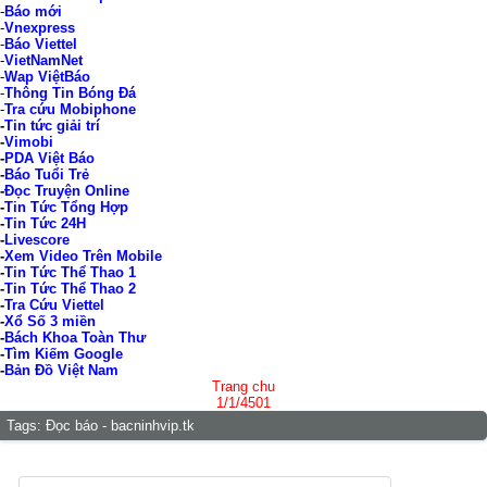
-
Báo mới
-
Vnexpress
-
Báo Viettel
-
VietNamNet
-
Wap ViệtBáo
-
Thông Tin Bóng Đá
-
Tra cứu Mobiphone
-
Tin tức giải trí
-
Vimobi
-
PDA Việt Báo
-
Báo Tuổi Trẻ
-
Đọc Truyện Online
-
Tin Tức Tổng Hợp
-
Tin Tức 24H
-
Livescore
-
Xem Video Trên Mobile
-
Tin Tức Thể Thao 1
-
Tin Tức Thể Thao 2
-
Tra Cứu Viettel
-
Xổ Số 3 miền
-
Bách Khoa Toàn Thư
-
Tìm Kiếm Google
-
Bản Đồ Việt Nam
Trang chu
1/1/4501
Tags:
Đọc báo - bacninhvip.tk