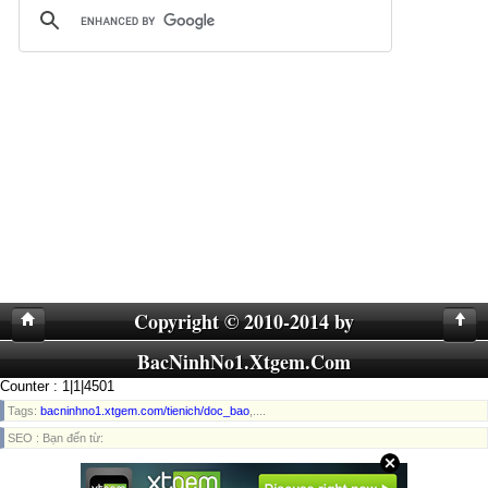
Copyright © 2010-2014 by
BacNinhNo1.Xtgem.Com
Counter : 1|1|4501
Tags:
bacninhno1.xtgem.com/tienich/doc_bao
,....
SEO : Bạn đến từ: