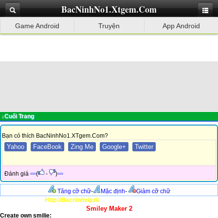
BacNinhNo1.Xtgem.Com
Game Android
Truyện
App Android
↓Cuối Trang
Bạn có thích BacNinhNo1.XTgem.Com?
Yahoo
FaceBook
Zing Me
Google+
Twitter
Đánh giá
(
-
)
Tăng cỡ chữ
-
Mặc định
-
Giảm cỡ chữ
Http://Bacninhvip.tk
Smiley Maker 2
Create own smilie: