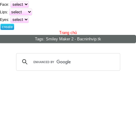
Face:
Lips:
Eyes:
Trang chủ
Tags:
Smiley Maker 2 - Bacninhvip.tk