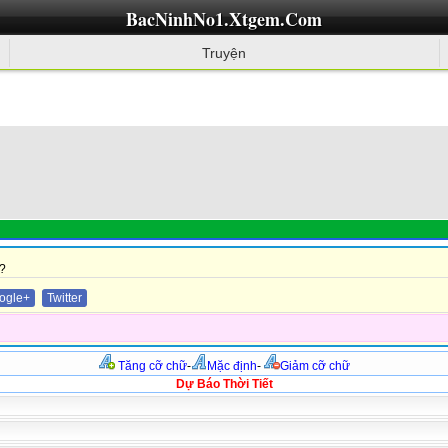
BacNinhNo1.Xtgem.Com
Truyện
?
ogle+
Twitter
Tăng cỡ chữ
-
Mặc định
-
Giảm cỡ chữ
Dự Báo Thời Tiết