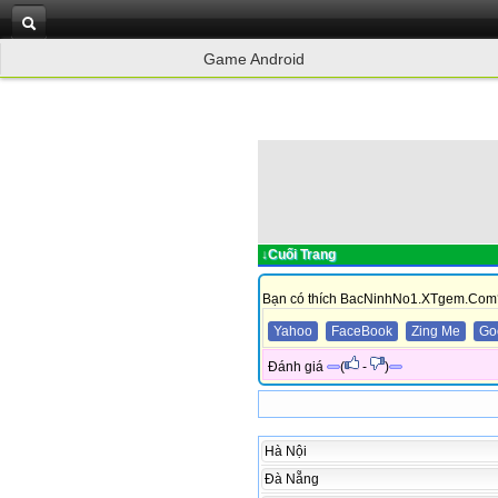
Game Android
↓Cuối Trang
Bạn có thích BacNinhNo1.XTgem.Com
Yahoo
FaceBook
Zing Me
Go
Đánh giá
(
-
)
Hà Nội
Đà Nẵng