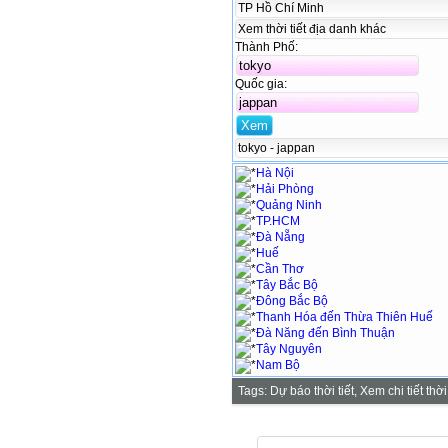
TP Hồ Chí Minh
Xem thời tiết địa danh khác
Thành Phố:
Quốc gia:
tokyo - jappan
Hà Nội
Hải Phòng
Quảng Ninh
TP.HCM
Đà Nẵng
Huế
Cần Thơ
Tây Bắc Bộ
Đông Bắc Bộ
Thanh Hóa đến Thừa Thiên Huế
Đà Năng đến Bình Thuận
Tây Nguyên
Nam Bộ
Tags:
Dự báo thời tiết, Xem chi tiết t