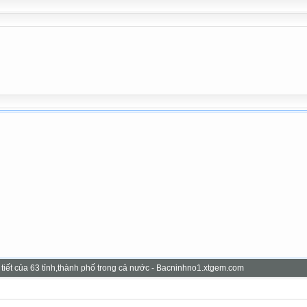
hời tiết của 63 tỉnh,thành phố trong cả nước - Bacninhno1.xtgem.com