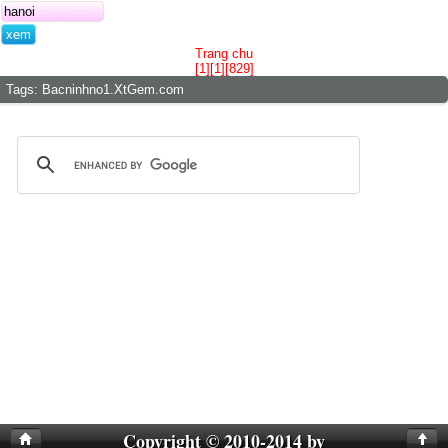
Trang chu
[1][1][829]
Tags:
Bacninhno1.XtGem.com
Copyright © 2010-2014 by