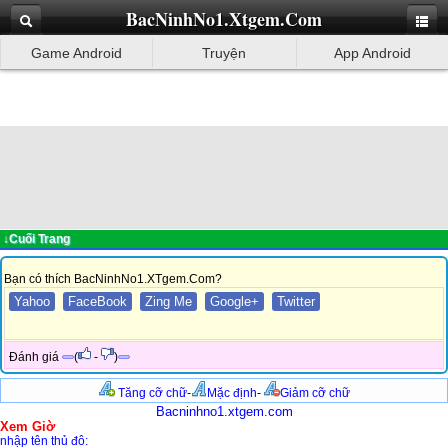
BacNinhNo1.Xtgem.Com
Game Android
Truyện
App Android
↓Cuối Trang
Bạn có thích BacNinhNo1.XTgem.Com?
Yahoo
FaceBook
Zing Me
Google+
Twitter
Đánh giá
(
-
)
Tăng cỡ chữ
-
Mặc định
-
Giảm cỡ chữ
Bacninhno1.xtgem.com
Xem Giờ
nhập tên thủ đô: