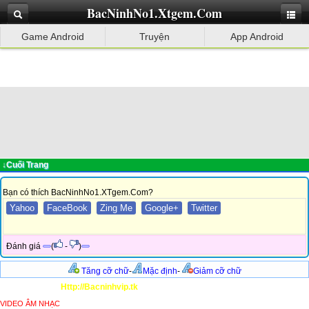
BacNinhNo1.Xtgem.Com
Game Android
Truyện
App Android
↓Cuối Trang
Bạn có thích BacNinhNo1.XTgem.Com?
Yahoo
FaceBook
Zing Me
Google+
Twitter
Đánh giá
(
-
)
Tăng cỡ chữ
-
Mặc định
-
Giảm cỡ chữ
Http://Bacninhvip.tk
VIDEO ÂM NHẠC