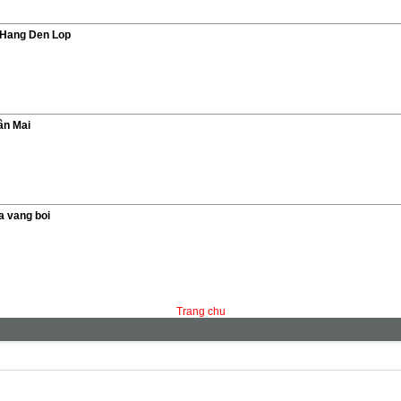
 Hang Den Lop
ân Mai
a vang boi
Trang chu