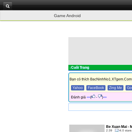
Game Android
↓Cuối Trang
Bạn có thích BacNinhNo1.XTgem.Com
Yahoo
FaceBook
Zing Me
Go
Đánh giá
(
-
)
Be Xuan Mai - 
2:39