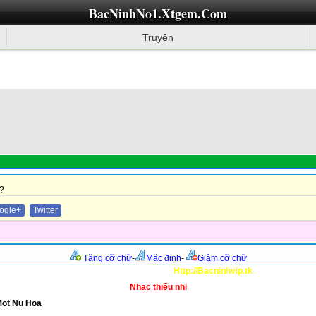
BacNinhNo1.Xtgem.Com
Truyện
?
ogle+
Twitter
Tăng cỡ chữ
-
Mặc định
-
Giảm cỡ chữ
Http://Bacninhvip.tk
Nhạc thiếu nhi
Mot Nu Hoa