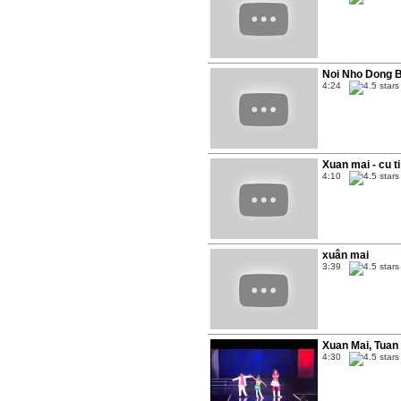
Noi Nho Dong B
4:24
Xuan mai - cu t
4:10
xuân mai
3:39
Xuan Mai, Tuan A
4:30