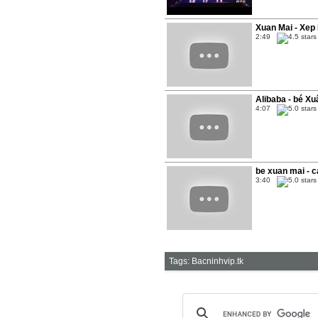
Xuan Mai - Xep
2:49
Alibaba - bé Xu
4:07
be xuan mai - c
3:40
Tags:
Bacninhvip.tk