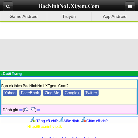
BacNinhNo1.Xtgem.Com
Game Android
Truyện
App Android
↓Cuối Trang
Bạn có thích BacNinhNo1.XTgem.Com?
Yahoo
FaceBook
Zing Me
Google+
Twitter
Đánh giá
(
-
)
Tăng cỡ chữ
-
Mặc định
-
Giảm cỡ chữ
Http://Bacninhvip.tk