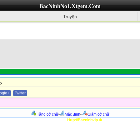
BacNinhNo1.Xtgem.Com
Truyện
?
ogle+
Twitter
Tăng cỡ chữ
-
Mặc định
-
Giảm cỡ chữ
Http://Bacninhvip.tk