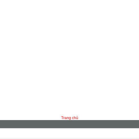
Trang chủ