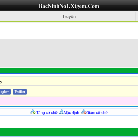
BacNinhNo1.Xtgem.Com
Truyện
?
ogle+
Twitter
Tăng cỡ chữ
-
Mặc định
-
Giảm cỡ chữ