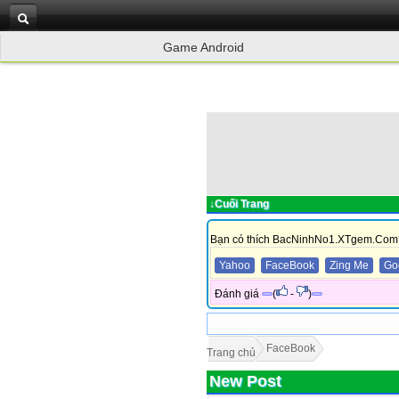
Game Android
↓Cuối Trang
Bạn có thích BacNinhNo1.XTgem.Com
Yahoo
FaceBook
Zing Me
Go
Đánh giá
(
-
)
FaceBook
Trang chủ
New Post