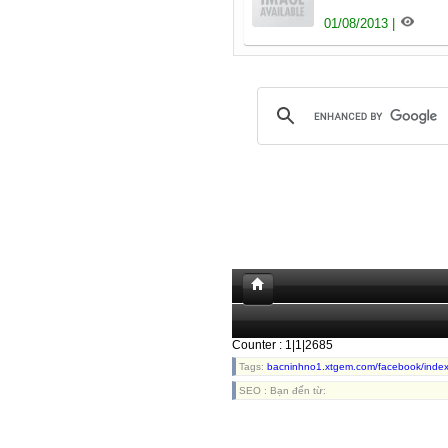
01/08/2013 |
Counter : 1|1|2685
Tags:
bacninhno1.xtgem.com/facebook/inde
SEO : Bạn đến từ: