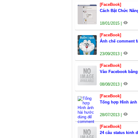
[FaceBook]
Cách Bật Chức Năn
18/01/2015 |
[FaceBook]
Ảnh chế comment f
23/09/2013 |
[FaceBook]
Vào Facebook bằng
08/08/2013 |
[FaceBook]
Tổng hợp Hình ản
28/07/2013 |
[FaceBook]
24 câu status kinh 