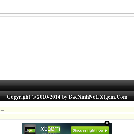
Copyright © 2010-2014 by
BacNinhNo1.Xtgem.Com
x
,....