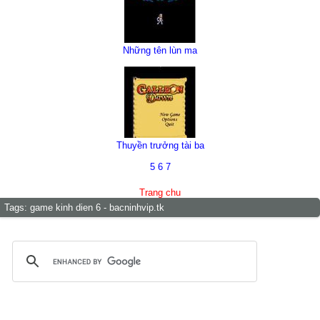
Những tên lùn ma
Thuyền trưởng tài ba
5
6
7
Trang chu
Tags:
game kinh dien 6 - bacninhvip.tk