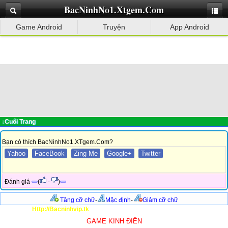
BacNinhNo1.Xtgem.Com
Game Android
Truyện
App Android
↓Cuối Trang
Bạn có thích BacNinhNo1.XTgem.Com?
Yahoo
FaceBook
Zing Me
Google+
Twitter
Đánh giá
(
-
)
Tăng cỡ chữ
-
Mặc định
-
Giảm cỡ chữ
Http://Bacninhvip.tk
GAME KINH ĐIỂN