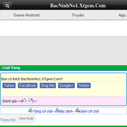
BacNinhNo1.Xtgem.Com
Game Android
Truyện
App 
↓Cuối Trang
Bạn có thích BacNinhNo1.XTgem.Com?
Yahoo
FaceBook
Zing Me
Google+
Twitter
Đánh giá
(
-
)
Tăng cỡ chữ
-
Mặc định
-
Giảm cỡ chữ
Sms Kute
Trang chủ