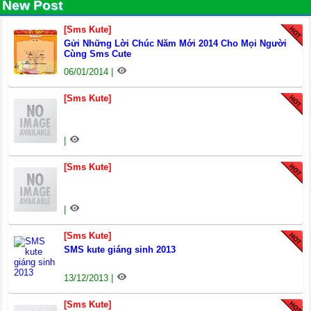
New Post
[Sms Kute]
Gửi Những Lời Chúc Năm Mới 2014 Cho Mọi Người
Cùng Sms Cute
06/01/2014 |
[Sms Kute]
|
[Sms Kute]
|
[Sms Kute]
SMS kute giáng sinh 2013
13/12/2013 |
[Sms Kute]