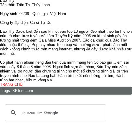
Bảo Thy
Tên thật: Trần Thị Thúy Loan
Ngày sinh: 02/06 - Quốc gia: Việt Nam
Công ty đại diện: Ca sĩ Tự Do
Bảo Thy được biết đến sau khi lọt vào top 10 người đẹp nhất theo bình chọn
của trò chơi trực tuyến Võ Lâm Truyền Kỳ năm 2006 và là thí sinh gây ấn
tượng nhất trong đêm Gala Miss Audition 2007. Các ca khúc của Bảo Thy
đều thuộc thể loại Pop hay nhạc Teen pop và thường được phát hành một
cách không chính thức trên mạng internet, nhưng đã gây được khá nhiều sự
mến mộ.
Cô phát hành album riêng đầu tiên của mình mang tên Có bao giờ... em sai
vào ngày 8 tháng 8 năm 2008. Ngoài lĩnh vực âm nhạc, Bảo Thy còn đảm
nhiệm vai trò người dẫn chương trình cho một số chương trình giải trí trên
truyền hình như Nào ta cùng hát, Hành trình kết nối những trái tim, Hành
trình âm nhạc, Album vàng v.v...
TRANG CHỦ
Tags:
XtGem.com