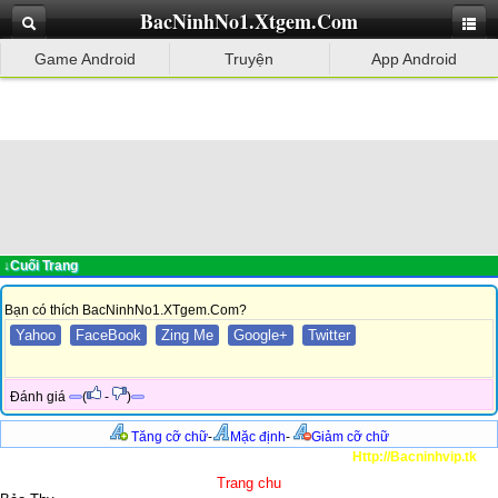
BacNinhNo1.Xtgem.Com
Game Android
Truyện
App Android
↓Cuối Trang
Bạn có thích BacNinhNo1.XTgem.Com?
Yahoo
FaceBook
Zing Me
Google+
Twitter
Đánh giá
(
-
)
Tăng cỡ chữ
-
Mặc định
-
Giảm cỡ chữ
Http://Bacninhvip.tk
Trang chu