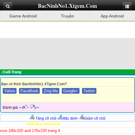
BacNinhNo1.Xtgem.Com
Game Android
Truyện
App Android
↓Cuối Trang
Bạn có thích BacNinhNo1.XTgem.Com?
Yahoo
FaceBook
Zing Me
Google+
Twitter
Đánh giá
(
-
)
Tăng cỡ chữ
-
Mặc định
-
Giảm cỡ chữ
Http://Bacninhvip.tk
size 240x320 and 176x220 trang 4