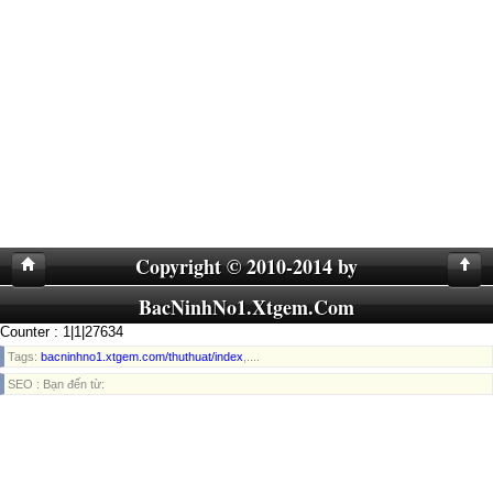
Copyright © 2010-2014 by
BacNinhNo1.Xtgem.Com
Counter : 1|1|27634
Tags:
bacninhno1.xtgem.com/thuthuat/index
,....
SEO : Bạn đến từ: