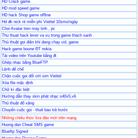
HD Crack game
HD mod speed game
HD hack Shop game offline
Hd đk nick nt miễn phí Viettel 10sms/ngày
Choi Avatar tren may tinh , pc
Thu thuat hack lever va xu trong game thach sanh
Thủ thuật gọi điện khi đang chạy ưd, game
Hack game boune ĐT nokia
Tải video trên Youtube bằng đt
Ghép nhạc bằng BlueFTP
Lệnh đế chế
Chặn cuộc gọi đối với sim Viettel
Xóa file mặc định
Chữ kí đặc biệt
Hướng dẫn thay skin phát nhạc s40v5,v6
Thủ thuật đổ xăng
Chuyển cuộc gọi - thuê bao trả trước
Những chiêu thức lừa đảo mới trên mạng
Huong dan Cheat SMS game
Blueftp Signed