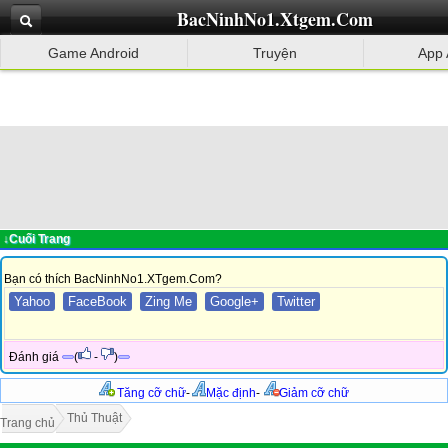
BacNinhNo1.Xtgem.Com
Game Android
Truyện
App 
↓Cuối Trang
Bạn có thích BacNinhNo1.XTgem.Com?
Yahoo
FaceBook
Zing Me
Google+
Twitter
Đánh giá
(
-
)
Tăng cỡ chữ
-
Mặc định
-
Giảm cỡ chữ
Thủ Thuật
Trang chủ