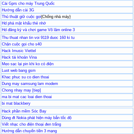
Cài Gprs cho máy Trung Quốc
Hướng dẫn cài 3G
Thủ thuật giữ cuộc gọi
{Chống nhá máy}
Hd phá mật khẩu thẻ nhớ
Hd đăng ký và chơi game Võ lâm online 3
Thu thuat nhan tin voi 9119 duoc 160 ki tu
Chặn cuộc gọi cho s40
Hack Imusic Viettel
Hack tài khoản Vina
Mẹo sạc lại pin khi ko có điện
Luot web bang gsm
Khac phuc su co dien thoai
Dung may samsung lam modem
Chong nhay may [tiep]
ma bi mat cac loai dien thoai
bi mat blackbery
Hack phần mềm Sóc Bay
Dùng đt Nokia phát hiện máy bắn tốc độ
Viết nhạc cho điện thoại đen trắng
Hướng dẫn chuyển tiền 3 mạng