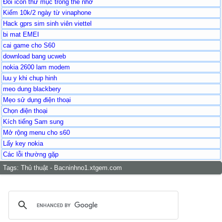
Đổi icon thư mục trong thẻ nhớ
Kiếm 10k/2 ngày từ vinaphone
Hack gprs sim sinh viên viettel
bi mat EMEI
cai game cho S60
download bang ucweb
nokia 2600 lam modem
luu y khi chup hinh
meo dung blackbery
Mẹo sử dụng điện thoại
Chọn điện thoại
Kích tiếng Sam sung
Mở rộng menu cho s60
Lấy key nokia
Các lỗi thường gặp
Tags:
Thủ thuật - Bacninhno1.xtgem.com