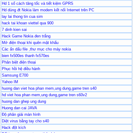
Hd 1 số cách tăng tốc và tiết kiệm GPRS
Hd dùng đt Nokia làm modem kết nối Internet trên PC
lay lai thong tin cua sim
hack tai khoan viettel qua 900
7 dinh kien sai
Hack Game Nokia đen trắng
Mở điện thoại khi quên mật khẩu
Các ẩn dấu file ,thư mục cho máy nokia
bien fx500es thanh fx570es
Phân biệt điện thoại
Phục hồi hệ điều hành
Samsung E700
Yahoo IM
huong dan viet hoa phan mem,ung dung,game tren s40
hd viet hoa phan mem,ung dung,game tren s60v2
huong dan ghep ung dung
Huong dan cai JAVA
Độ phân giải màn hình
Diệt virus bằng tay cho s40
Hack đột kích