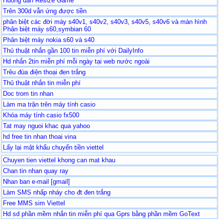
Huong dan Resize Game
Trên 300d vẫn ứng được tiền
phân biệt các đời máy s40v1, s40v2, s40v3, s40v5, s40v6 và màn hình
Phân biệt máy s60,symbian 60
Phân biệt máy nokia s60 và s40
Thủ thuật nhắn gần 100 tin miễn phí với DailyInfo
Hd nhắn 2tin miễn phí mỗi ngày tại web nước ngoài
Trêu đùa điện thoại đen trắng
Thủ thuật nhắn tin miễn phí
Doc trom tin nhan
Làm ma trận trên máy tính casio
Khóa máy tính casio fx500
Tat may nguoi khac qua yahoo
hd free tin nhan thoai vina
Lấy lại mật khẩu chuyển tiền viettel
Chuyen tien viettel khong can mat khau
Chan tin nhan quay ray
Nhan ban e-mail [gmail]
Làm SMS nhấp nháy cho đt đen trắng
Free MMS sim Viettel
Hd sd phần mềm nhắn tin miễn phí qua Gprs bằng phần mềm GoText