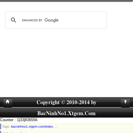
Copyright © 2010-2014 by
BacNinhNo1.Xtgem.Com
Counter : 1|33|836556
Tags:
bacninhno1.xtgem.com/index
,....