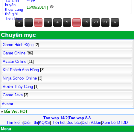
16/09/2014 |
«
1
2
3
4
5
...
19
20
21
»
Chuyên mục
Game Hành Động
[2]
Game Online
[86]
Avatar Online
[11]
Khí Phách Anh Hùng
[3]
Ninja School Online
[3]
Vườn Thủy Cung
[1]
Game Java
[3]
Avatar
»
Bài Viết HOT
Tạo wap 14/2
|
Tạo wap 8-3
Tìm kiếm
|
Điểm thi
|
KQXS
|
Thời tiết
|
Đọc báo
|
Dịch V.Bản
|
Xem bói
|
ĐTDĐ
Menu