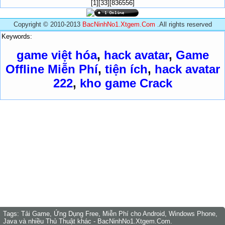
[1][33][836556]
Copyright © 2010-2013
BacNinhNo1.Xtgem.Com
.All rights reserved
Keywords:
game việt hóa
,
hack avatar
,
Game
Offline Miễn Phí
,
tiện ích
,
hack avatar
222
,
kho game Crack
Tags:
Tải Game, Ứng Dụng Free, Miễn Phí cho Android, Windows Phone,
Java và nhiều Thủ Thuật khác - BacNinhNo1.Xtgem.Com.