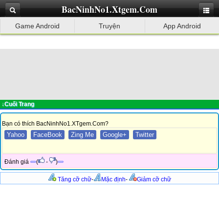
BacNinhNo1.Xtgem.Com
BacNinhNo1.Xtgem.Com
Game Android
Game Android
Truyện
Truyện
App Android
App Android
↓Cuối Trang
Bạn có thích BacNinhNo1.XTgem.Com?
Yahoo
FaceBook
Zing Me
Google+
Twitter
Đánh giá
(
-
)
Tăng cỡ chữ
-
Mặc định
-
Giảm cỡ chữ