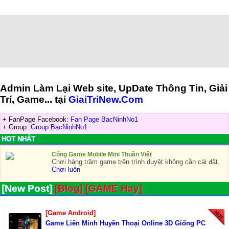
Admin Làm Lại Web site, UpDate Thông Tin, Giải
Trí, Game... tại
GiaiTriNew.Com
+ FanPage Facebook:
Fan Page BacNinhNo1
+ Group:
Group BacNinhNo1
HOT NHẤT
Cổng Game Mobile Mini Thuần Việt
Chơi hàng trăm game trên trình duyệt không cần cài đặt.
Chơi luôn
[New Post]
[Blog]
[GAME Hay]
[Game Android]
Game Liên Minh Huyền Thoại Online 3D Giống PC